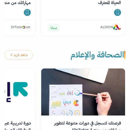
الحياة المحترف
مهاراتك من منصة DrTutor
DrTutor
ALISON
مجانا
الصحافة والإعلام
شاهد المزيد
فرصتك لتسجل في دورات متنوعة لتطوير
دورة تدريبية عبر ا