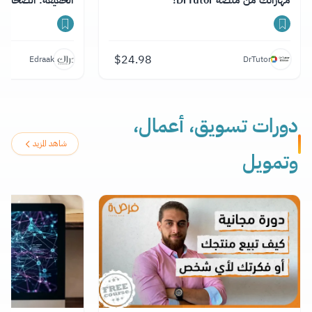
مهاراتك من منصة DrTutor!
الحقيقة: الصحافة 
$
24.98
Edraak
DrTutor
دورات تسويق، أعمال،
شاهد المزيد
وتمويل