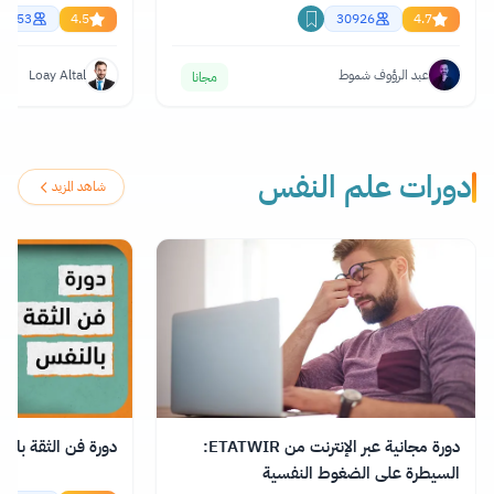
61453
4.5
30926
4.7
عبد الرؤوف شموط
Loay Altal
مجانا
دورات علم النفس
شاهد المزيد
دورة مجانية عبر الإنترنت من ETATWIR:
دورة فن الثقة بال
السيطرة على الضغوط النفسية