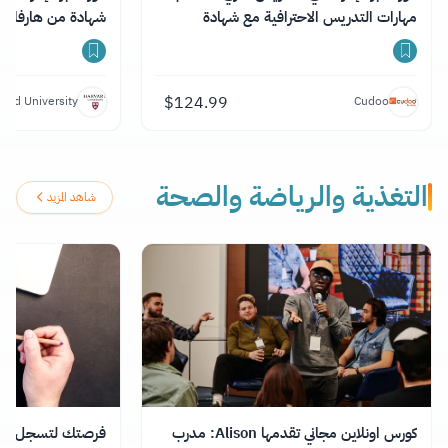
مهارات التدريس الاحترافية مع شهادة
شهادة من هارفارد
$
124.99
vard University
Cudoo
التغذية والرياضة والصحة
شاهد المزيد
كورس اونلاين مجاني تقدمها Alison: مدرب
فرصتك لتسجل في د