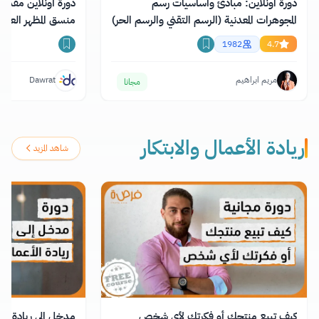
دورة اونلاين: مبادئ وأساسيات رسم
دورة أونلاين مقدم
المجوهرات المعدنية (الرسم التقني والرسم الحر)
منسق المظهر العام 
1982
4.7
مريم ابراهيم
Dawrat
مجانا
ريادة الأعمال والابتكار
شاهد المزيد
كيف تبيع منتجك أو فكرتك لأي شخص
مدخل إلى ريادة الأ