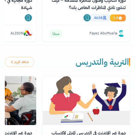
دورة أساليب وفنون المناظرة المتقدمة – كيف
تنشئ نادي المناظرات الخاص بك؟
شهادة
4638
3.8
ALISON
Fayez AbuMua'la
مجانا
التربية والتدريس
شاهد المزيد
دورة عبر الإنترنت في التدريس المنزلي لاكتساب
دورة عبر الإنترنت في