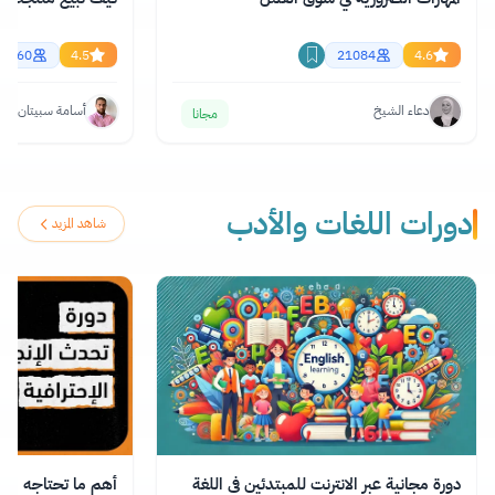
16160
4.5
21084
4.6
دعاء الشيخ
أسامة سبيتان
مجانا
دورات اللغات والأدب
شاهد المزيد
دورة مجانية عبر الانترنت للمبتدئين في اللغة
أهم ما تحتاجه من ال