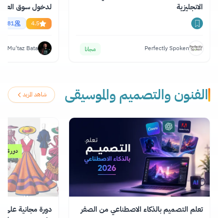
الانجليزية
essional English
56681
4.5
Mu'taz Bata
Perfectly Spoken
مجانا
الفنون والتصميم والموسيقى
شاهد المزيد
تعلم التصميم بالذكاء الاصطناعي من الصفر
دورة مجانية على ا