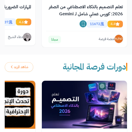
تعلم التصميم بالذكاء الاصطناعي من الصفر
المهارات الضرورية 
2026: كورس عملي شامل لـ Gemini
وChatGPT وClaude
20537
4.6
11672
4.4
دعاء الشيخ
منصة فرصة
مجانا
دورات فرصة المجانية
شاهد المزيد