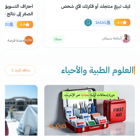
كيف تبيع منتجك أو فكرتك لأي شخص
احتراف التسويق با
الصفر إلى نتائج حقي
اونلاين
16161
4.5
2820
4.4
أسامة سبيتان
مجانا
منصة فرصة
العلوم الطبية والأحياء
شاهد المزيد