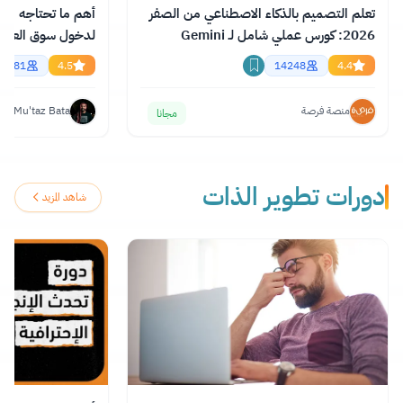
تعلم التصميم بالذكاء الاصطناعي من الصفر
أهم ما تحتاجه من ال
2026: كورس عملي شامل لـ Gemini
وChatGPT وClaude
essional English
56681
4.5
14248
4.4
منصة فرصة
Mu'taz Bata
مجانا
دورات تطوير الذات
شاهد المزيد