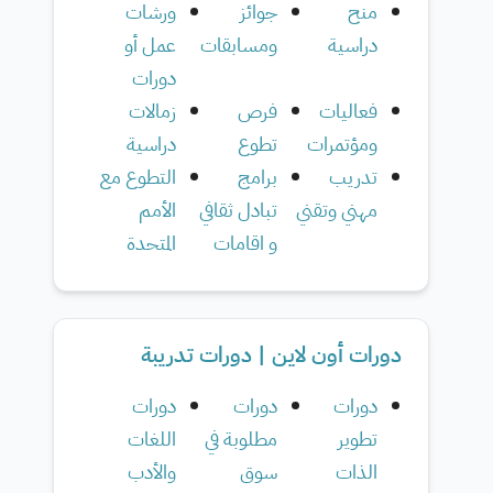
منح
جوائز
ورشات
دراسية
ومسابقات
عمل أو
دورات
فعاليات
فرص
زمالات
ومؤتمرات
تطوع
دراسية
تدريب
برامج
التطوع مع
مهني وتقني
تبادل ثقافي
الأمم
و اقامات
المتحدة
دورات أون لاين | دورات تدريبة
دورات
دورات
دورات
تطوير
مطلوبة في
اللغات
الذات
سوق
والأدب