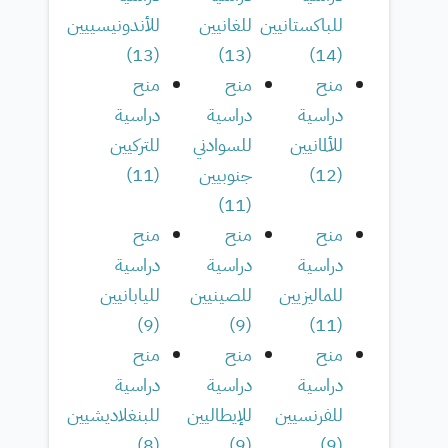
للباكستانيين
للغانيين
للأندونيسييين
)
13
(
)
13
(
)
14
(
منح
منح
منح
دراسية
دراسية
دراسية
للألمانيين
للسوادني
للتركيين
(
12
)
جنوبيين
(
11
)
)
11
(
منح
منح
منح
دراسية
دراسية
دراسية
للماليزيين
للصينيين
لليابانيين
)
9
(
)
9
(
)
11
(
منح
منح
منح
دراسية
دراسية
دراسية
للفرنسيين
للإيطاليين
للبنغلاديشيين
)
8
(
)
9
(
)
9
(