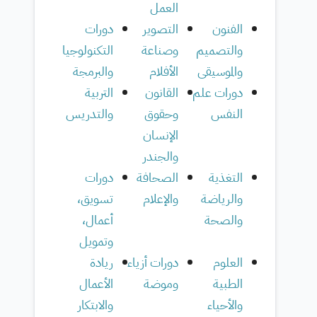
العمل
الفنون
التصوير
دورات
والتصميم
وصناعة
التكنولوجيا
والموسيقى
الأفلام
والبرمجة
دورات علم
القانون
التربية
النفس
وحقوق
والتدريس
الإنسان
والجندر
التغذية
الصحافة
دورات
والرياضة
والإعلام
تسويق،
والصحة
أعمال،
وتمويل
العلوم
دورات أزياء
ريادة
الطبية
وموضة
الأعمال
والأحياء
والابتكار