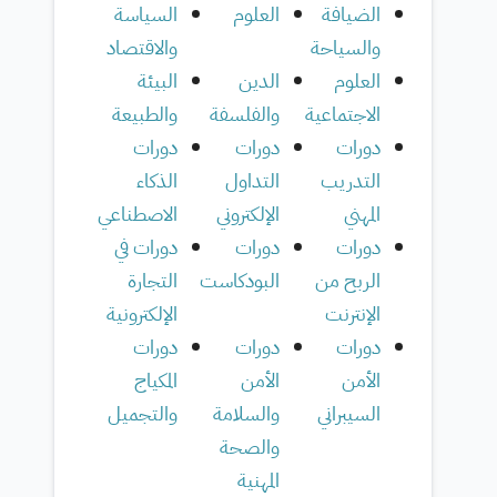
الضيافة
العلوم
السياسة
والسياحة
والاقتصاد
العلوم
الدين
البيئة
الاجتماعية
والفلسفة
والطبيعة
دورات
دورات
دورات
التدريب
التداول
الذكاء
المهني
الإلكتروني
الاصطناعي
دورات
دورات
دورات في
الربح من
البودكاست
التجارة
الإنترنت
الإلكترونية
دورات
دورات
دورات
الأمن
الأمن
المكياج
السيبراني
والسلامة
والتجميل
والصحة
المهنية