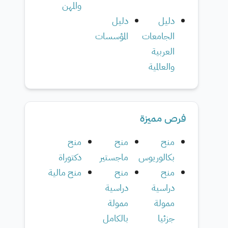
والمهن
دليل
دليل
الجامعات
المؤسسات
العربية
والعالمية
فرص مميزة
منح
منح
منح
بكالوريوس
ماجستير
دكتوراة
منح
منح
منح مالية
دراسية
دراسية
ممولة
ممولة
جزئيا
بالكامل