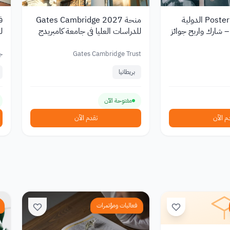
مسابقة Posterheroes الدولية
منحة Gates Cambridge 2027
ف
لتصميم 2026 – شارك واربح جوائز
للدراسات العليا في جامعة كامبريدج
ل
بتمويل كامل
Gates Cambridge Trust
ج
بريطانيا
مفتوحة الآن
م الآن
تقدم الآن
فعاليات ومؤتمرات