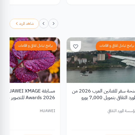
شاهد المزيد
برامج تبادل ثقافي و اقامات
برامج تبادل ثقافي و اقامات
منحة سفر للفنانين العرب 2026 من
مسابقة HUAWEI XMAGE
مورد الثقافي بتمويل 7,000 يورو
Awards 2026 للتصوير بالها
بجوائز تصل إلى 10,000 دولار
سسة المورد الثقافي
HUAWEI