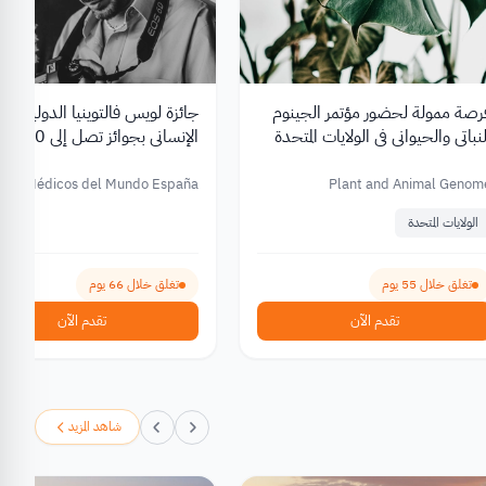
رصة ممولة لحضور مؤتمر الجينوم
جائزة لويس فالتوينيا الدولية للت
لنباتي والحيواني في الولايات المتحدة
الإنساني بجوائز تصل إلى 
202
يورو 2026
Médicos del Mundo España
Plant and Animal Genom
Conferenc
الولايات المتحدة
تغلق خلال 55 يوم
تغلق خلال 66 يوم
تقدم الآن
تقدم الآن
شاهد المزيد