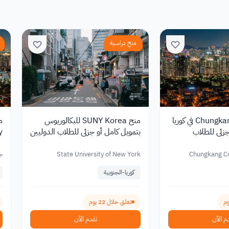
منح دراسية
منح Chungkang College في كوريا
منح SUNY Korea للبكالوريوس
جزئي للطلاب
بتمويل كامل أو جزئي للطلاب الدوليين
2027
ك
7
Chungkang Co
State University of New York
جا
كوريا-الجنوبية
تغلق خلال 22 يوم
م الآن
تقدم الآن