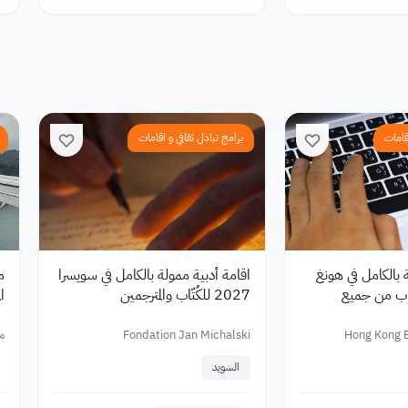
قامات
برامج تبادل ثقافي و اقامات
 بالكامل في هونغ
اقامة أدبية ممولة بالكامل في سويسرا
2 للكُتّاب من جميع
2027 للكُتّاب والمترجمين
ال
Hong Kong B
Fondation Jan Michalski
مؤ
السويد