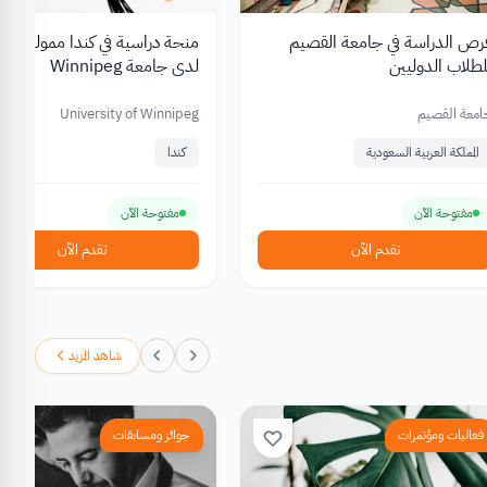
رص الدراسة في جامعة القصيم
منحة دراسية في كندا ممولة جزئيً
لطلاب الدوليين
لدى جامعة Winnipeg
امعة القصيم
University of Winnipeg
المملكة العربية السعودية
كندا
مفتوحة الآن
مفتوحة الآن
تقدم الآن
تقدم الآن
شاهد المزيد
فعاليات ومؤتمرات
جوائز ومسابقات