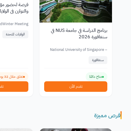
فرصة لحضور مؤت
والتوازن في الولايات 
dWinter Meeting
برنامج الدراسة في جامعة NUS في
الولايات المتحدة
سنغافورة 2026
National University of Singapore –
NUS
سنغافورة
متاح دائمًا
تغلق خلال 32 يوم
تقدم الآن
تقد
فرص مميزة