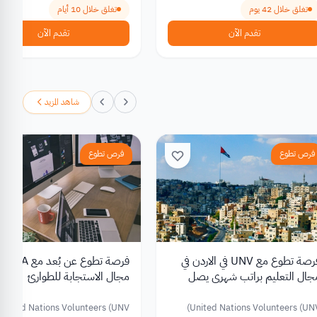
تغلق خلال 42 يوم
تغلق خلال 10 أيام
تقدم الآن
تقدم الآن
شاهد المزيد
فرص تطوع
فرص تطوع
فرصة تطوع مع UNV في الاردن في
جال التعليم براتب شهري يصل
مجال الاستجابة للطوارئ
9 دينار
United Nations Volunteers (UNV)
United Nations Volunteers (UNV