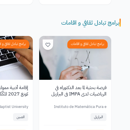
برامج تبادل ثقافي و اقامات
برامج تبادل ثقافي و اقامات
برامج تبادل ثقافي و ا
فرصة بحثية لما بعد الدكتوراه في
إقامة أدبية ممولة
الرياضيات لدى IMPA في البرازيل
كونغ 027
الجنسيات
aptist University
Instituto de Matemática Pura e
Aplicada – IMPA
البرازيل
الصين