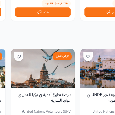
تغلق خلال 25 يوم
م الآن
تقدم الآن
فرص تطوع
فرصة تطوع مدفوعة مع UNDP في
فرصة تطوع أممية في تركيا للعمل في
موية
الموارد البشرية
م
16
)
United Nations Volunteers (UNV)
United Nations