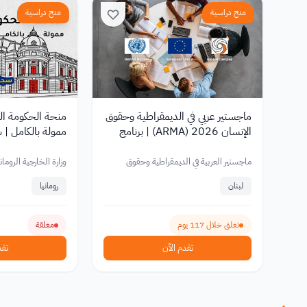
منح دراسية
منح دراسية
ماجستير عربي في الديمقراطية وحقوق
الإنسان 2026 (ARMA) | برنامج
ممولة بالكامل | 
أكاديمي إقليمي مميز بدعم من ال
European Union
ماجستير العربية في الديمقراطية وحقوق
وزارة الخارجية الرومان
الإنسان
لبنان
رومانيا
تغلق خلال 117 يوم
مغلقة
تقدم الآن
تقد