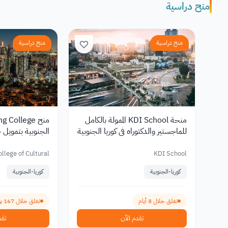
منح دراسية
منح دراسية
منح دراسية
منحة KDI School الممولة بالكامل
للماجستير والدكتوراه في كوريا الجنوبية
الجنوبية بتمويل 
2027
الدوليين 2027
llege of Cultural
KDI School
Industries
كوريا-الجنوبية
كوريا-الجنوبية
تغلق خلال 8 أيام
تغلق خلال 167 يوم
تقدم الآن
تقد