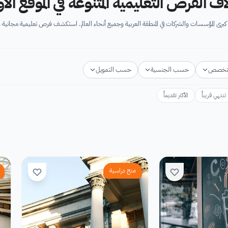
اف الفرص التعليمية المتنوعة في الموقع ال
برى المؤسسات والشركات في المنطقة العربية وجميع أنحاء العالم. استكشف فرص تعليمية مجاني
وع، ورش عمل، مسابقات وجوائز، فعاليات ومؤتمرات، تُسهِم كلها في تطوير الذات وتعزيز الخبرات
تخصص
حسب الجنسية
حسب التمويل
تنتهي قريباً
الأكثر تقديماً
منح دراسية