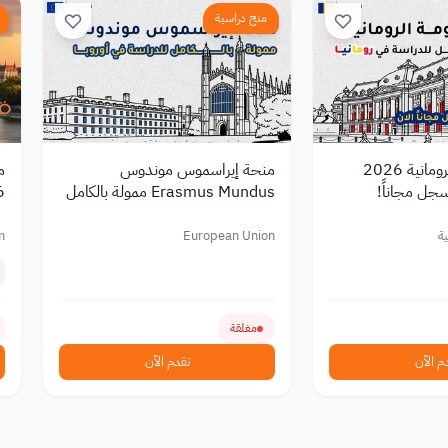
منح دراسية
منحة الحكومة الرومانية 2026
منحة إيراسموس موندوس
م
سجل مجاناً!
Erasmus Mundus ممولة بالكامل
2026
للدراسة في أوروبا
ية
European Union
m
مغلقة
م الآن
تقدم الآن