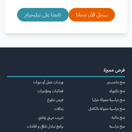
سجل الآن مجانا
تابعنا على تيليجرام
فرص مميزة
منح ماجستير
ورشات عمل أو دورات
منح دكتوراة
فعاليات ومؤتمرات
منح دراسية ممولة جزئيا
فرص تطوع
منح دراسية ممولة بالكامل
زمالات
منح مالية
تدريب مهني وتقني
منح دراسية
برامج تبادل ثقافي و اقامات