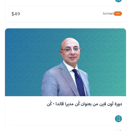
$
49
lorman
دورة أون لاين من بعنوان كُن مديرا قائدا - كُن