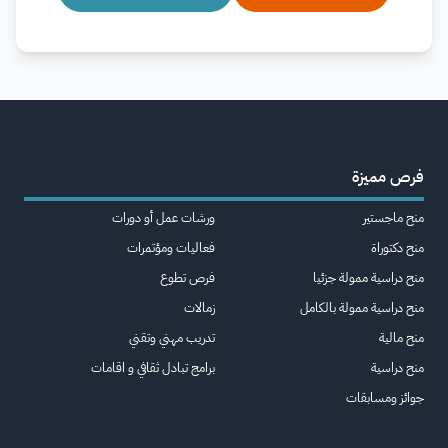
فرص مميزة
منح ماجستير
ورشات عمل أو دورات
منح دكتوراة
فعاليات ومؤتمرات
منح دراسية ممولة جزئيا
فرص تطوع
منح دراسية ممولة بالكامل
زمالات
منح مالية
تدريب مهني وتقني
منح دراسية
برامج تبادل ثقافي و اقامات
جوائز ومسابقات