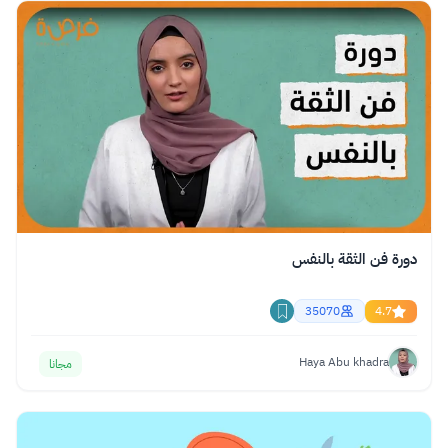
دورة فن الثقة بالنفس
35070
4.7
Haya Abu khadra
مجانا