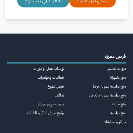
سجل الآن مجانا
تابعنا على تيليجرام
فرص مميزة
منح ماجستير
ورشات عمل أو دورات
منح دكتوراة
فعاليات ومؤتمرات
منح دراسية ممولة جزئيا
فرص تطوع
منح دراسية ممولة بالكامل
زمالات
منح مالية
تدريب مهني وتقني
منح دراسية
برامج تبادل ثقافي و اقامات
جوائز ومسابقات