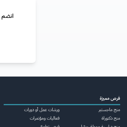
انضم ا
فرص مميزة
منح ماجستير
ورشات عمل أو دورات
منح دكتوراة
فعاليات ومؤتمرات
منح دراسية ممولة جزئيا
فرص تطوع