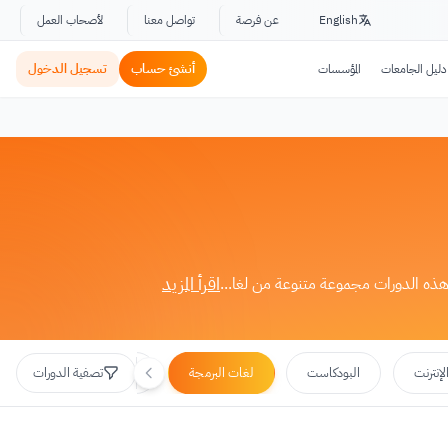
English
عن فرصة
تواصل معنا
لأصحاب العمل
أنشئ حساب
تسجيل الدخول
دليل الجامعات
المؤسسات
اقرأ المزيد
 هذه الدورات مجموعة متنوعة من لغا...
لغات البرمجة
لإنترنت
البودكاست
التجارة الإلكترونية
تصفية الدورات