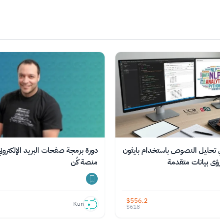
اختر الفئة
ي تحليل النصوص باستخدام بايثون
دورة برمجة صفحات البريد الإلكترو
ى بيانات متقدمة
منصة كُن
$
556.2
Kun
$
618