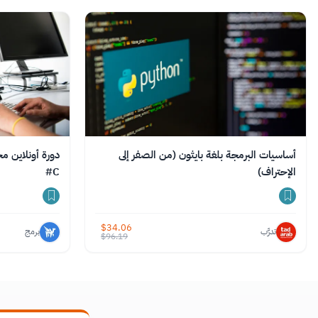
أساسيات البرمجة بلغة بايثون (من الصفر إلى
دورة أونلاين مج
الإحتراف)
C#
$
34.06
تدرَّب
برمج
$
96.19