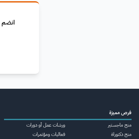
انضم ا
فرص مميزة
منح ماجستير
ورشات عمل أو دورات
منح دكتوراة
فعاليات ومؤتمرات