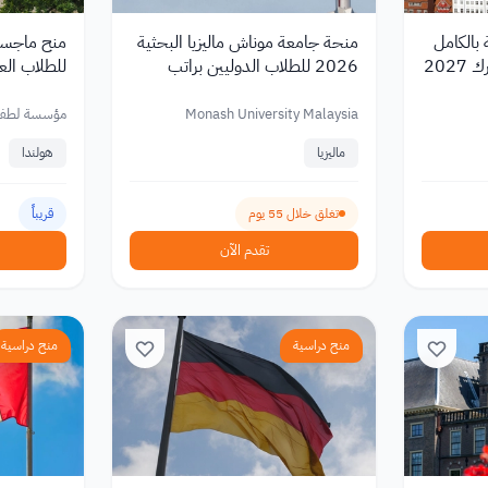
 بالكامل
منحة جامعة موناش ماليزيا البحثية
منح ماجستي
202
2026 للطلاب الدوليين براتب
شهري
بقيمة 15,000 يورو
Monash University Malaysia
مؤسسة لطفية 
ماليزيا
هولندا
تغلق خلال 55 يوم
قريباً
تقدم الآن
منح دراسية
منح دراسية