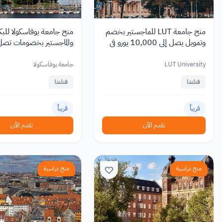
منح جامعة LUT للماجستير بخصم
منح جامعة يوفاسكولا للبك
وتمويل يصل إلى 10,000 يورو في
والماجستير بخصومات تصل 
فنلندا 2027
6,000 يورو
LUT University
جامعة يوفاسكولا
فنلندا
فنلندا
قريباً
قريباً
تقدم الآن
تقدم الآن
منح دراسية
منح دراسية