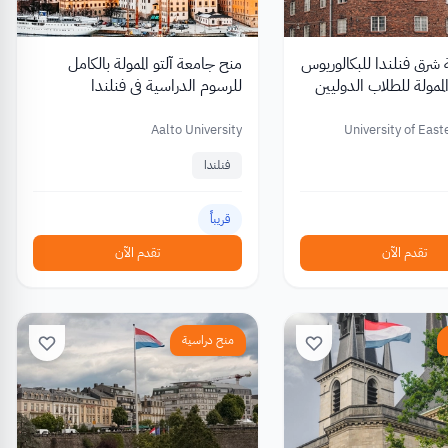
شرق فنلندا للبكالوريوس
منح جامعة آلتو الممولة بالكامل
الممولة للطلاب الدوليين
للرسوم الدراسية في فنلندا
Aalto University
University of East
فنلندا
قريباً
تقدم الآن
تقدم الآن
منح دراسية