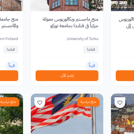
الوريوس
منح ماجستير وبكالوريوس ممولة
منح جامعة 
إلى
جزئياً في فنلندا بجامعة توركو
والماجستير 
ern Finland
University of Turku
فنلندا
فنلندا
قريباً
قريباً
تقدم الآن
منح دراسية
منح دراسية