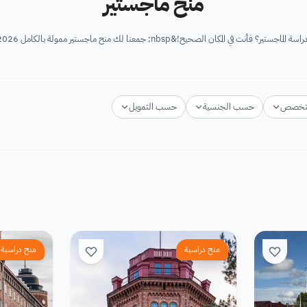
منح ماجستير
ح!&nbsp; جمعنا لك منح ماجستير ممولة بالكامل 2026 - 2027 للطلاب الراغبين...
تخصص
حسب الجنسية
حسب التمويل
منح دراسية
منح دراسية