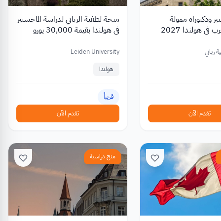
ر ودكتوراه ممولة
منحة لطفية الرباني لدراسة الماجستير
للطلاب العرب في هولندا 2027
في هولندا بقيمة 30,000 يورو
رباني
Leiden University
هولندا
قريباً
تقدم الآن
تقدم الآن
منح دراسية