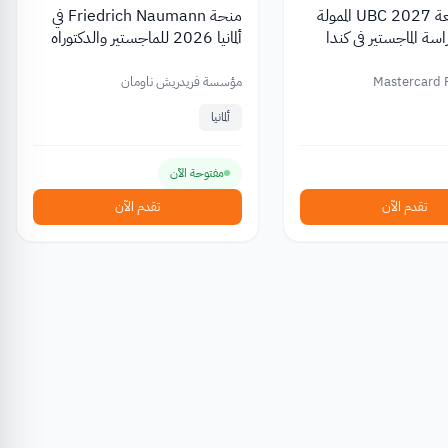
منحة جامعة UBC 2027 الممولة
منحة Friedrich Naumann في
اسة الماجستير في كندا
ألمانيا 2026 للماجستير والدكتوراه
بتمويل يصل 861 يورو
Mastercard 
مؤسسة فريدريش ناومان
ألمانيا
مفتوحة الآن
تقدم الآن
تقدم الآن