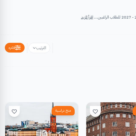
اقرأ المزيد
فلتره
الترتيب
منح دراسية