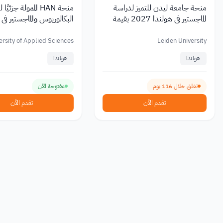
منحة جامعة ليدن للتميز لدراسة
منحة HAN الممولة جزئي
الماجستير في هولندا 2027 بقيمة
البكالوريوس والماجستير في 
تصل إلى 19,000 يورو
rsity of Applied Sciences
Leiden University
هولندا
هولندا
تغلق خلال 116 يوم
مفتوحة الآن
تقدم الآن
تقدم الآن