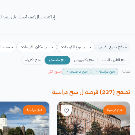
إذا كنت تسأل كيف أحصل على منحة لدراسة الماجستير؟ فأنت في المكان الصحي
تصفح جميع الفرص
حسب نوع الفرصة
حسب مكان الفرصة
حسب ال
منح الثانوية العامة
منح بكالوريوس
منح ماجستير
منح دكتوراه
تصفية:
منح دراسية
×
منح ماجستير
×
مسح الكل
تصفح
(
237
)
فرصة
ل
منح دراسية
منح دراسية
منح دراسية