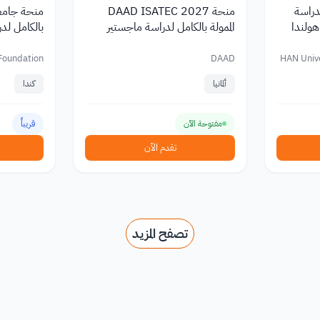
ًا لدراسة
منحة DAAD ISATEC 2027
هولندا
الممولة بالكامل لدراسة ماجستير
بالكامل لدر
الأحياء البحرية في ألمانيا
Foundation
DAAD
HAN Unive
ألمانيا
كندا
مفتوحة الآن
قريباً
تقدم الآن
تصفح المزيد