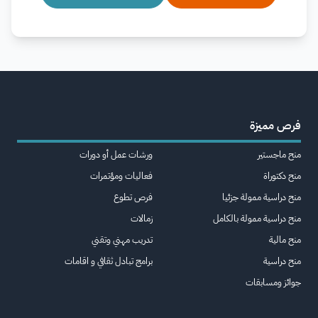
فرص مميزة
منح ماجستير
ورشات عمل أو دورات
منح دكتوراة
فعاليات ومؤتمرات
منح دراسية ممولة جزئيا
فرص تطوع
منح دراسية ممولة بالكامل
زمالات
منح مالية
تدريب مهني وتقني
منح دراسية
برامج تبادل ثقافي و اقامات
جوائز ومسابقات