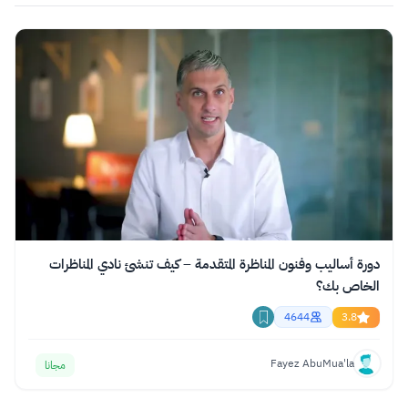
دورة أساليب وفنون المناظرة المتقدمة – كيف تنشئ نادي المناظرات
الخاص بك؟
4644
3.8
Fayez AbuMua'la
مجانا