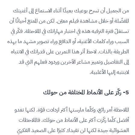
من الجميل أن تسرح بوعيك بعيدًا أثناء الاستماع إلى أغنيتك
المفضّلة أو خلال مشاهدة فيلم معيّن. لكن من الممتع أحيانًا أن
تستغلّ فترة الترفيه هذه في اختبار مهاراتك في الملاحظة. فكّر في
السبب وراء كلمات الأغنية، أو الدافع وراء تصوير مشهد ما بهذه
الطريقة بالذات. لاحظ أثر هذا التمرين على قدراتك في الانتباه
إلى التفاصيل وتمييز مشاعر الآخرين وردود فعلهم التي قد
لاينتبه إليها الأغلبية.
5- ركّز على الأنماط المختلفة من حولك
الملاحظة أمر رائع، وكلّما مارستها أكثر ازدادت قوّة. لكنها تغدو
أفضل كلّما ركّزت أكثر على الأنماط من حولك. فالملاحظات
العشوائية جيدة لكنها لن تفيدك كثيرًا على الصعيد الفكري