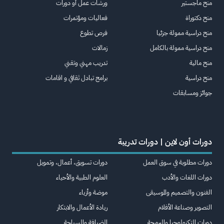
منح ماجستير
ورشات عمل أو دورات
منح دكتوراة
فعاليات ومؤتمرات
منح دراسية ممولة جزئيا
فرص تطوع
منح دراسية ممولة بالكامل
زمالات
منح مالية
تدريب مهني وتقني
منح دراسية
برامج تبادل ثقافي و اقامات
جوائز ومسابقات
دورات أون لاين | دورات تدريبة
دورات مطلوبة في سوق العمل
دورات تسويق، أعمال، وتمويل
دورات اللغات والأدب
العلوم الطبية والأحياء
الفنون والتصميم والموسيقى
موضة وأزياء
التصوير وصناعة الأفلام
ريادة الأعمال والابتكار
دورات التكنولوجيا والبرمجة
الضيافة والسياحة