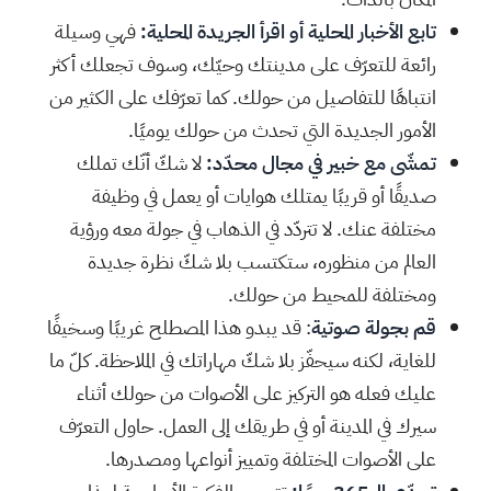
تابع الأخبار المحلية أو اقرأ الجريدة المحلية:
فهي وسيلة
رائعة للتعرّف على مدينتك وحيّك، وسوف تجعلك أكثر
انتباهًا للتفاصيل من حولك. كما تعرّفك على الكثير من
الأمور الجديدة التي تحدث من حولك يوميًا.
تمشّى مع خبير في مجال محدّد:
لا شكّ أنّك تملك
صديقًا أو قريبًا يمتلك هوايات أو يعمل في وظيفة
مختلفة عنك. لا تتردّد في الذهاب في جولة معه ورؤية
العالم من منظوره، ستكتسب بلا شكّ نظرة جديدة
ومختلفة للمحيط من حولك.
قم بجولة صوتية
: قد يبدو هذا المصطلح غريبًا وسخيفًا
للغاية، لكنه سيحفّز بلا شكّ مهاراتك في الملاحظة. كلّ ما
عليك فعله هو التركيز على الأصوات من حولك أثناء
سيرك في المدينة أو في طريقك إلى العمل. حاول التعرّف
على الأصوات المختلفة وتمييز أنواعها ومصدرها.