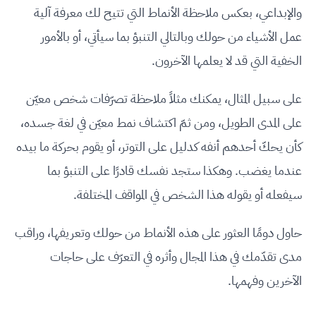
والإبداعي، بعكس ملاحظة الأنماط التي تتيح لك معرفة آلية
عمل الأشياء من حولك وبالتالي التنبؤ بما سيأتي، أو بالأمور
الخفية التي قد لا يعلمها الآخرون.
على سبيل المثال، يمكنك مثلاً ملاحظة تصرّفات شخص معيّن
على المدى الطويل، ومن ثمّ اكتشاف نمط معيّن في لغة جسده،
كأن يحكّ أحدهم أنفه كدليل على التوتر، أو يقوم بحركة ما بيده
عندما يغضب. وهكذا ستجد نفسك قادرًا على التنبؤ بما
سيفعله أو يقوله هذا الشخص في المواقف المختلفة.
حاول دومًا العثور على هذه الأنماط من حولك وتعريفها، وراقب
مدى تقدّمك في هذا المجال وأثره في التعرّف على حاجات
الآخرين وفهمها.