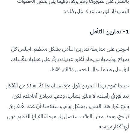
بالعمل على تطويرها وتعزيزها، وفيما يلي بعض الخطوات
البسيطة التي تساعدك على ذلك:
1- تمارين التأمل
احرص على ممارسة تمارين التأمل بشكل منتظم. اجلس كلّ
صباح بوضعية مريحة، أغلق عينيك وركّز على عملية تنفّسك.
ابقَ على هذه الحال لخمس دقائق فقط.
حينما تقوم بهذا التمرين لأول مرّة، ستلاحظ كمًّا هائلا من الأفكار
تتدافع في رأسك، لا تقلق بشأنها، ودعها تتهادى أمامك، لكن،
ومع تكرار هذا التمرين بشكل يومي، ستلاحظ أنّ عدد الأفكار في
تراجع، وبعد بعض الوقت ستصل إلى مرحلة الفراغ الذهني دون
أيّ أفكار مزعجة.