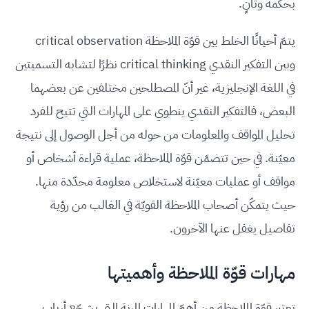
بحكمة وتأنٍ.
يتمّ أحيانًا الخلط بين قوّة الملاحظة critical observation
وبين التفكير النقدي critical thinking نظرًا لتشابه التسميتين
في اللغة الإنجليزية، غير أنّ المصطلحين مختلفين عن بعضهما
البعض، فالتفكير النقدي ينطوي على المهارات التي تتيح للفرد
تحليل المواقف والمعلومات من حوله من أجل الوصول إلى نتيجة
معيّنة. في حين تتضمّن قوّة الملاحظة، عملية قراءة أشخاص أو
مواقف أو عمليات معيّنة لاستخلاص معلومة محدّدة منها.
حيث يتمكّن أصحاب الملاحظة القويّة في الغالب من رؤية
تفاصيل يغفل عنها الآخرون.
مهارات قوّة الملاحظة وأهميتها
تعتبر قوّة الملاحظة من أهمّ المهارات المرنة التي يشجّع أرباب