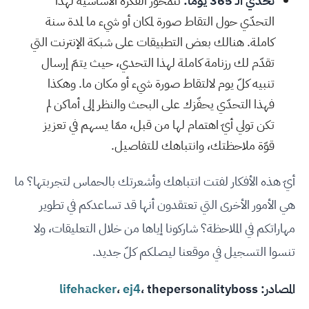
تحدّي الـ 365 يومًا:
تتمحور الفكرة الأساسية لهذا
التحدّي حول التقاط صورة لمكان أو شيء ما لمدة سنة
كاملة. هنالك بعض التطبيقات على شبكة الإنترنت التي
تقدّم لك رزنامة كاملة لهذا التحدي، حيث يتمّ إرسال
تنبيه كلّ يوم لالتقاط صورة شيء أو مكان ما. وهكذا
فهذا التحدّي يحفّزك على البحث والنظر إلى أماكن لم
تكن تولي أيّ اهتمام لها من قبل، ممّا يسهم في تعزيز
قوّة ملاحظتك، وانتباهك للتفاصيل.
أيّ هذه الأفكار لفتت انتباهك وأشعرتك بالحماس لتجربتها؟ ما
هي الأمور الأخرى التي تعتقدون أنها قد تساعدكم في تطوير
مهاراتكم في الملاحظة؟ شاركونا إياها من خلال التعليقات، ولا
تنسوا التسجيل في موقعنا ليصلكم كلّ جديد.
المصادر:
thepersonalityboss
،
ej4
،
lifehacker