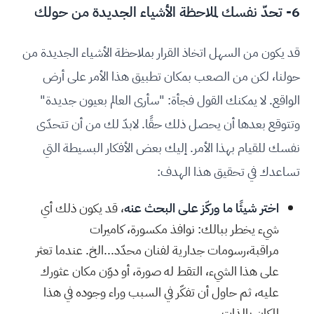
6- تحدّ نفسك لملاحظة الأشياء الجديدة من حولك
قد يكون من السهل اتخاذ القرار بملاحظة الأشياء الجديدة من
حولنا، لكن من الصعب بمكان تطبيق هذا الأمر على أرض
الواقع. لا يمكنك القول فجأة: "سأرى العالم بعيون جديدة"
وتتوقع بعدها أن يحصل ذلك حقًا. لابدّ لك من أن تتحدّى
نفسك للقيام بهذا الأمر. إليك بعض الأفكار البسيطة التي
تساعدك في تحقيق هذا الهدف:
اختر شيئًا ما وركّز على البحث عنه
، قد يكون ذلك أي
شيء يخطر ببالك: نوافذ مكسورة، كاميرات
مراقبة،رسومات جدارية لفنان محدّد...الخ. عندما تعثر
على هذا الشيء، التقط له صورة، أو دوّن مكان عثورك
عليه، ثم حاول أن تفكّر في السبب وراء وجوده في هذا
المكان بالذات.