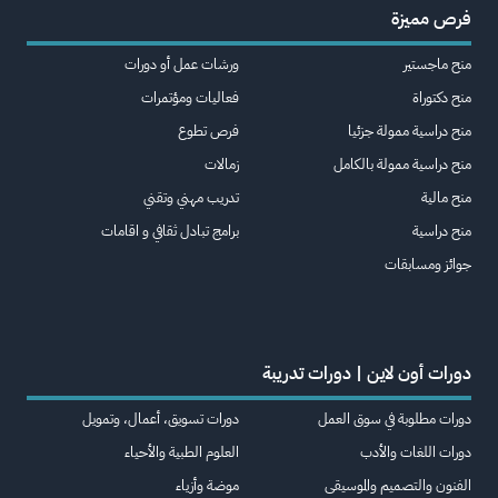
فرص مميزة
منح ماجستير
ورشات عمل أو دورات
منح دكتوراة
فعاليات ومؤتمرات
منح دراسية ممولة جزئيا
فرص تطوع
منح دراسية ممولة بالكامل
زمالات
منح مالية
تدريب مهني وتقني
منح دراسية
برامج تبادل ثقافي و اقامات
جوائز ومسابقات
دورات أون لاين | دورات تدريبة
دورات مطلوبة في سوق العمل
دورات تسويق، أعمال، وتمويل
دورات اللغات والأدب
العلوم الطبية والأحياء
الفنون والتصميم والموسيقى
موضة وأزياء