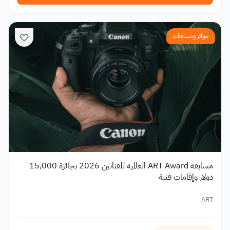
جوائز ومسابقات
مسابقة ART Award العالمية للفنانين 2026 بجائزة 15,000
دولار وإقامات فنية
ART