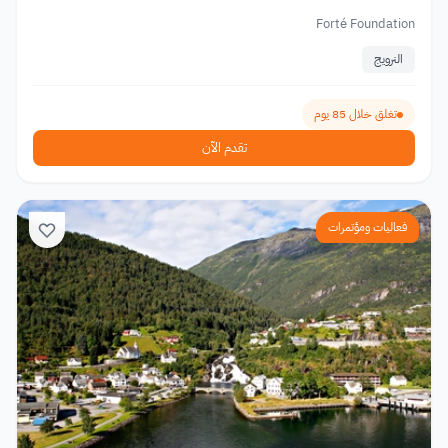
Forté Foundation
النرويج
تغلق خلال 85 يوم
تقدم الآن
فعاليات ومؤتمرات