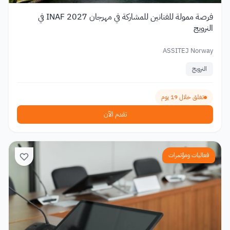
فرصة ممولة للفنانين للمشاركة في مهرجان INAF 2027 في
النرويج
ASSITEJ Norway
النرويج
تغلق خلال 19 يوم
تقدم الآن
فعاليات ومؤتمرات