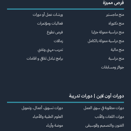
فرص مميزة
منح ماجستير
ورشات عمل أو دورات
منح دكتوراة
فعاليات ومؤتمرات
منح دراسية ممولة جزئيا
فرص تطوع
منح دراسية ممولة بالكامل
زمالات
منح مالية
تدريب مهني وتقني
منح دراسية
برامج تبادل ثقافي و اقامات
جوائز ومسابقات
دورات أون لاين | دورات تدريبة
دورات مطلوبة في سوق العمل
دورات تسويق، أعمال، وتمويل
دورات اللغات والأدب
العلوم الطبية والأحياء
الفنون والتصميم والموسيقى
موضة وأزياء