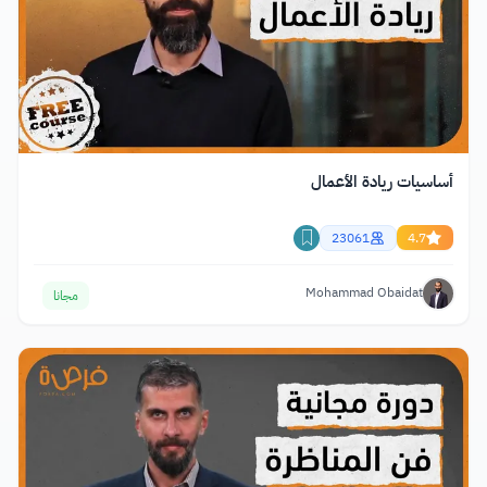
أساسيات ريادة الأعمال
23061
4.7
Mohammad Obaidat
مجانا