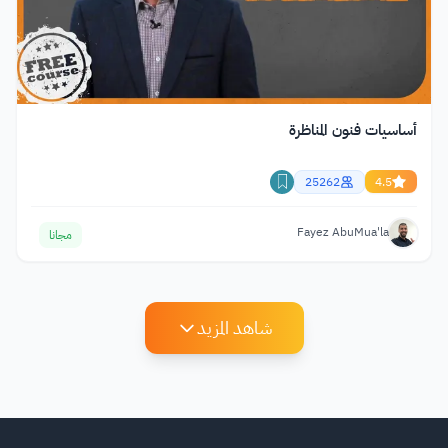
أساسيات فنون المناظرة
25262
4.5
Fayez AbuMua'la
مجانا
شاهد المزيد