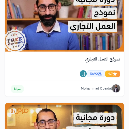
نموذج العمل التجاري
5692
4.7
Mohammad Obaidat
مجانا