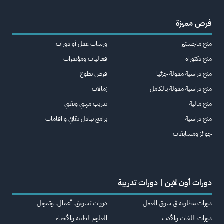
فرص مميزة
منح ماجستير
ورشات عمل أو دورات
منح دكتوراة
فعاليات ومؤتمرات
منح دراسية ممولة جزئيا
فرص تطوع
منح دراسية ممولة بالكامل
زمالات
منح مالية
تدريب مهني وتقني
منح دراسية
برامج تبادل ثقافي و اقامات
جوائز ومسابقات
دورات أون لاين | دورات تدريبة
دورات مطلوبة في سوق العمل
دورات تسويق، أعمال، وتمويل
دورات اللغات والأدب
العلوم الطبية والأحياء