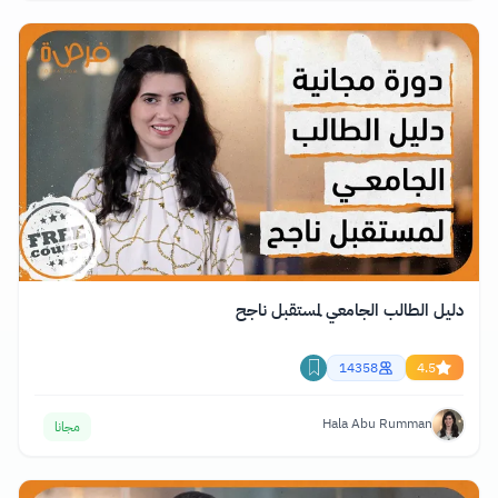
دليل الطالب الجامعي لمستقبل ناجح
14358
4.5
Hala Abu Rumman
مجانا