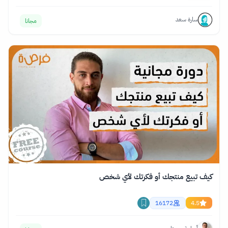
سارة سعد
مجانا
كيف تبيع منتجك أو فكرتك لأي شخص
16172
4.5