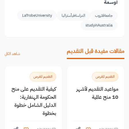
أوسمة
جامعةلاتروب
الدراسةفيأستراليا
LaTrobeUniversity
studyinAustralia
مقالات مفيدة قبل التقديم
شاهد الكل
التقديم للفرص
التقديم للفرص
مواعيد التقديم لأشهر
كيفية التقديم على منح
10 منح عالمية
الحكومة الهنغارية:
الدليل الشامل خطوة
بخطوة