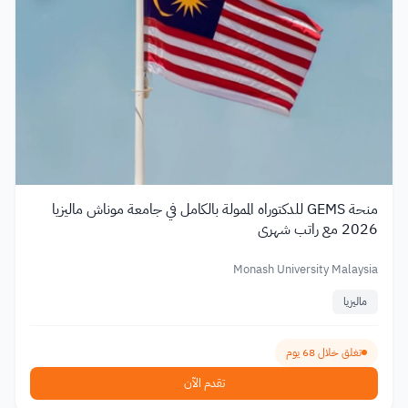
منحة GEMS للدكتوراه الممولة بالكامل في جامعة موناش ماليزيا
2026 مع راتب شهري
Monash University Malaysia
ماليزيا
تغلق خلال 68 يوم
تقدم الآن