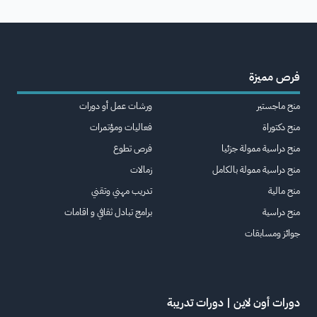
فرص مميزة
منح ماجستير
ورشات عمل أو دورات
منح دكتوراة
فعاليات ومؤتمرات
منح دراسية ممولة جزئيا
فرص تطوع
منح دراسية ممولة بالكامل
زمالات
منح مالية
تدريب مهني وتقني
منح دراسية
برامج تبادل ثقافي و اقامات
جوائز ومسابقات
دورات أون لاين | دورات تدريبة