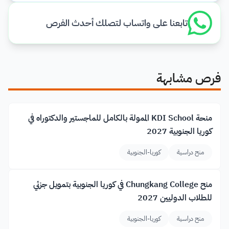
تابعنا على واتساب لتصلك أحدث الفرص
فرص مشابهة
منحة KDI School الممولة بالكامل للماجستير والدكتوراه في
كوريا الجنوبية 2027
منح دراسية
كوريا-الجنوبية
منح Chungkang College في كوريا الجنوبية بتمويل جزئي
للطلاب الدوليين 2027
منح دراسية
كوريا-الجنوبية