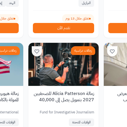
البرازيل
الهند
إيط
تغلق خلال 13 يوم
تغلق خلال 53 يوم
تقدم الآن
زمالات دراسية
زمالات دراسية
لمعرض
زمالة Alicia Patterson للصحفيين
202 براتب
2027 بتمويل يصل إلى 40,000
الممولة بالكا
دولار
nternational
Fund for Investigative Journalism
Education
الولايات المتحدة
الولايات المتح