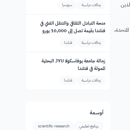
الذين
زمالات دراسية
سويسرا
منحة التبادل الثقافي والتنقل الفني في
لمتحدة،
فنلندا بقيمة تصل إلى 10,000 يورو
زمالات دراسية
فنلندا
زمالة جامعة يوفاسكولا JYU البحثية
الممولة في فنلندا
زمالات دراسية
فنلندا
أوسمة
برنامج-تعليمي
scientific-research