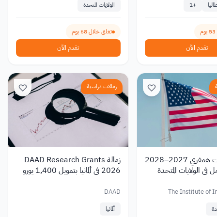
اليا
+
1
الولايات المتحدة
تغلق خلال 68 يوم
تقدم الآن
تقدم الآن
زمالات دراسية
زمالة هيوبرت همفري 2027–2028
زمالة DAAD Research Grants
مل في الولايات المتحدة
2026 في ألمانيا بتمويل 1,400 يورو
شهريًا
DAAD
The Institute of I
دة
ألمانيا