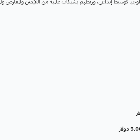
لوجيا كوسيط إبداعي، وربطهم بشبكات عالمية من القيّمين والمعارض و