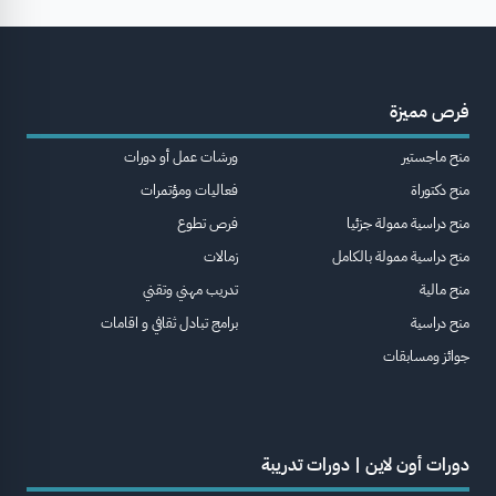
فرص مميزة
منح ماجستير
ورشات عمل أو دورات
منح دكتوراة
فعاليات ومؤتمرات
منح دراسية ممولة جزئيا
فرص تطوع
منح دراسية ممولة بالكامل
زمالات
منح مالية
تدريب مهني وتقني
منح دراسية
برامج تبادل ثقافي و اقامات
جوائز ومسابقات
دورات أون لاين | دورات تدريبة