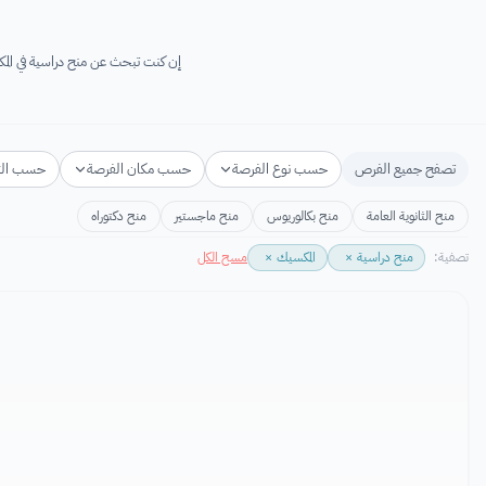
إن كنت تبحث عن منح دراسية في المكسيك لعام 2026-2027 فأنت في المكان المناسب! ستجد هنا منح دراسية مجانية في الم
تصفح جميع الفرص
حسب نوع الفرصة
حسب مكان الفرصة
حسب ال
منح الثانوية العامة
منح بكالوريوس
منح ماجستير
منح دكتوراه
تصفية:
منح دراسية
×
المكسيك
×
مسح الكل