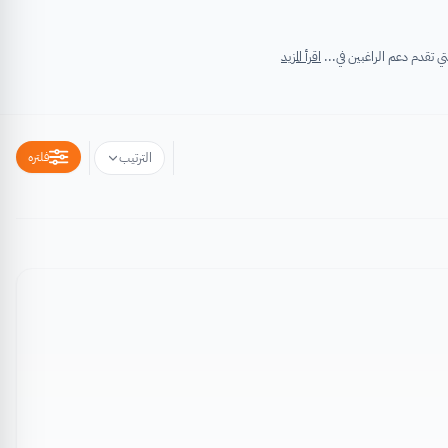
اقرأ المزيد
فلتره
الترتيب