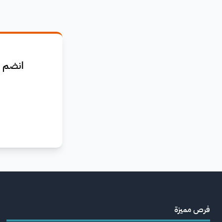
انضم ا
فرص مميزة