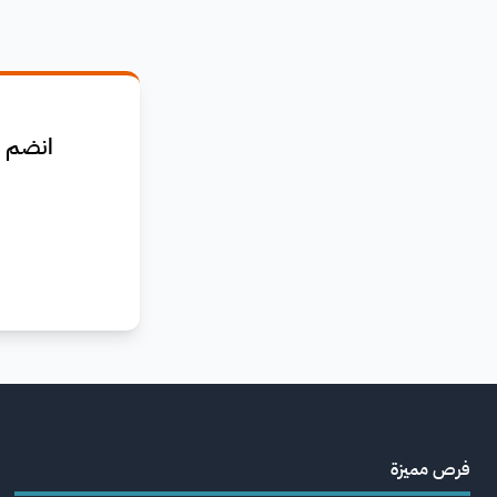
انضم ا
فرص مميزة