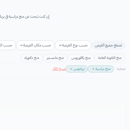
إن كنت تبحث عن منح دراسية في بربادوس لعام 2026-2027 فأنت في المكان المناسب! ستجد هنا منح دراسية مجانية في برب
تصفح جميع الفرص
حسب نوع الفرصة
حسب مكان الفرصة
حسب ال
منح الثانوية العامة
منح بكالوريوس
منح ماجستير
منح دكتوراه
تصفية:
منح دراسية
×
بربادوس
×
مسح الكل