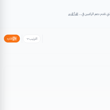
اقرأ المزيد
فلتره
الترتيب