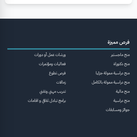
فرص مميزة
منح ماجستير
ورشات عمل أو دورات
منح دكتوراة
فعاليات ومؤتمرات
منح دراسية ممولة جزئيا
فرص تطوع
منح دراسية ممولة بالكامل
زمالات
منح مالية
تدريب مهني وتقني
منح دراسية
برامج تبادل ثقافي و اقامات
جوائز ومسابقات