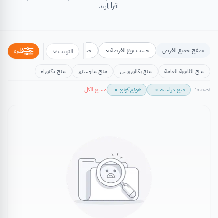
اقرأ المزيد
تصفح جميع الفرص
حسب نوع الفرصة
حسب مكان الفرصة
حسب التخص
فلتره
الترتيب
منح الثانوية العامة
منح بكالوريوس
منح ماجستير
منح دكتوراه
تصفية:
منح دراسية
×
هونغ كونغ
×
مسح الكل