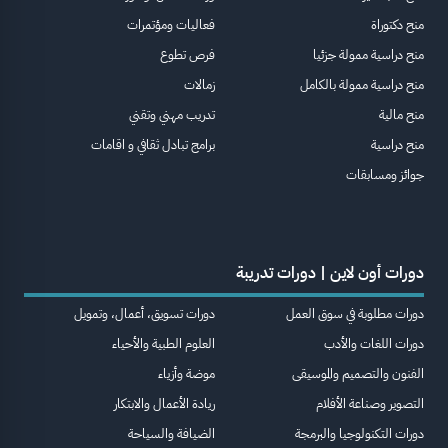
منح دكتوراة
فعاليات ومؤتمرات
منح دراسية ممولة جزئيا
فرص تطوع
منح دراسية ممولة بالكامل
زمالات
منح مالية
تدريب مهني وتقني
منح دراسية
برامج تبادل ثقافي و اقامات
جوائز ومسابقات
دورات أون لاين | دورات تدريبة
دورات مطلوبة في سوق العمل
دورات تسويق، أعمال، وتمويل
دورات اللغات والأدب
العلوم الطبية والأحياء
الفنون والتصميم والموسيقى
موضة وأزياء
التصوير وصناعة الأفلام
ريادة الأعمال والابتكار
دورات التكنولوجيا والبرمجة
الضيافة والسياحة