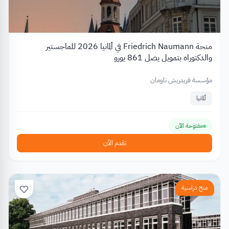
منحة Friedrich Naumann في ألمانيا 2026 للماجستير
والدكتوراه بتمويل يصل 861 يورو
مؤسسة فريدريش ناومان
ألمانيا
مفتوحة الآن
تقدم الآن
منح دراسية