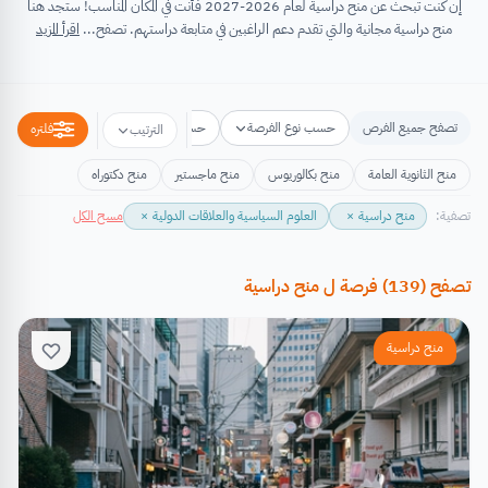
إن كنت تبحث عن منح دراسية لعام 2026-2027 فأنت في المكان المناسب! ستجد هنا
منح دراسية مجانية والتي تقدم دعم الراغبين في متابعة دراستهم. تصفح...
اقرأ المزيد
تصفح جميع الفرص
حسب نوع الفرصة
حسب مكان الفرصة
حسب التخص
فلتره
الترتيب
منح الثانوية العامة
منح بكالوريوس
منح ماجستير
منح دكتوراه
تصفية:
منح دراسية
×
العلوم السياسية والعلاقات الدولية
×
مسح الكل
تصفح
(
139
)
فرصة
ل
منح دراسية
منح دراسية