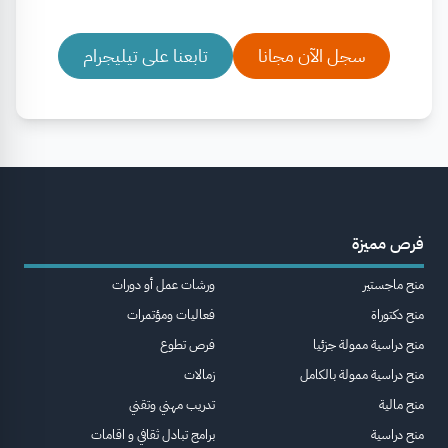
سجل الآن مجانا
تابعنا على تيليجرام
فرص مميزة
منح ماجستير
ورشات عمل أو دورات
منح دكتوراة
فعاليات ومؤتمرات
منح دراسية ممولة جزئيا
فرص تطوع
منح دراسية ممولة بالكامل
زمالات
منح مالية
تدريب مهني وتقني
منح دراسية
برامج تبادل ثقافي و اقامات