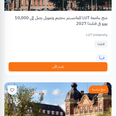
منح جامعة LUT للماجستير بخصم وتمويل يصل إلى 10,000
يورو في فنلندا 2027
LUT University
فنلندا
قريباً
تقدم الآن
منح دراسية