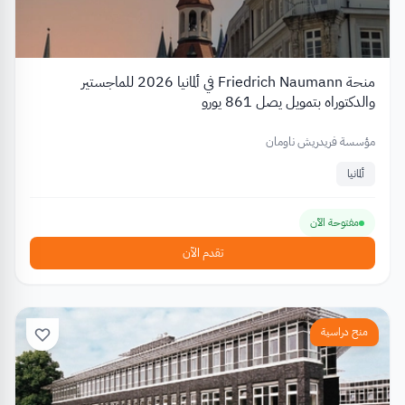
منحة Friedrich Naumann في ألمانيا 2026 للماجستير
والدكتوراه بتمويل يصل 861 يورو
مؤسسة فريدريش ناومان
ألمانيا
مفتوحة الآن
تقدم الآن
منح دراسية