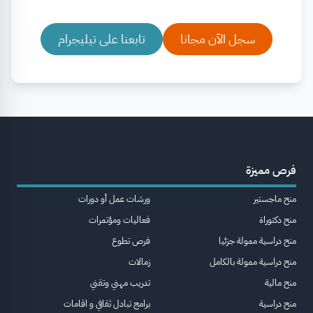
سجل الآن مجانا
تابعنا على تيليجرام
فرص مميزة
منح ماجستير
ورشات عمل أو دورات
منح دكتوراة
فعاليات ومؤتمرات
منح دراسية ممولة جزئيا
فرص تطوع
منح دراسية ممولة بالكامل
زمالات
منح مالية
تدريب مهني وتقني
منح دراسية
برامج تبادل ثقافي و اقامات