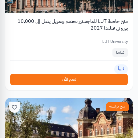
منح جامعة LUT للماجستير بخصم وتمويل يصل إلى 10,000
يورو في فنلندا 2027
LUT University
فنلندا
قريباً
تقدم الآن
منح دراسية