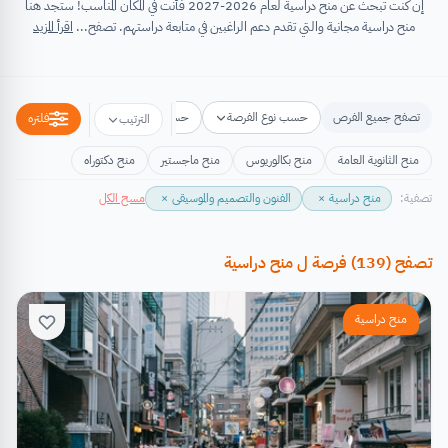
إن كنت تبحث عن منح دراسية لعام 2026-2027 فأنت في المكان المناسب! ستجد هنا
منح دراسية مجانية والتي تقدم دعم الراغبين في متابعة دراستهم. تصفح...
اقرأ المزيد
تصفح جميع الفرص
حسب نوع الفرصة
حسب مكان الفرصة
حسب التخص
فلتره
الترتيب
منح الثانوية العامة
منح بكالوريوس
منح ماجستير
منح دكتوراه
تصفية:
منح دراسية
×
الفنون والتصميم والموسيقى
×
مسح الكل
تصفح
(
139
)
فرصة
ل
منح دراسية
منح دراسية