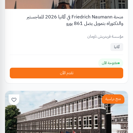
منحة Friedrich Naumann في ألمانيا 2026 للماجستير
والدكتوراه بتمويل يصل 861 يورو
مؤسسة فريدريش ناومان
ألمانيا
مفتوحة الآن
تقدم الآن
منح دراسية