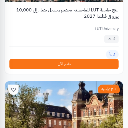
منح جامعة LUT للماجستير بخصم وتمويل يصل إلى 10,000
يورو في فنلندا 2027
LUT University
فنلندا
قريباً
تقدم الآن
منح دراسية