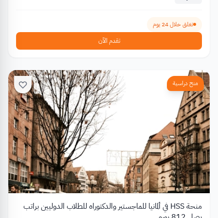
تغلق خلال 24 يوم
تقدم الآن
منح دراسية
منحة HSS في ألمانيا للماجستير والدكتوراه للطلاب الدوليين براتب
يصل 812 يورو