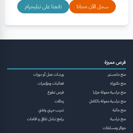
سجل الآن مجانا
تابعنا على تيليجرام
فرص مميزة
منح ماجستير
ورشات عمل أو دورات
منح دكتوراة
فعاليات ومؤتمرات
منح دراسية ممولة جزئيا
فرص تطوع
منح دراسية ممولة بالكامل
زمالات
منح مالية
تدريب مهني وتقني
منح دراسية
برامج تبادل ثقافي و اقامات
جوائز ومسابقات