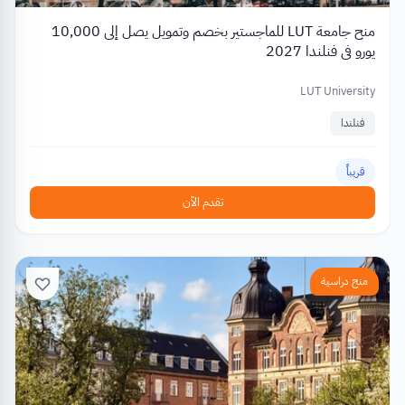
منح جامعة LUT للماجستير بخصم وتمويل يصل إلى 10,000
يورو في فنلندا 2027
LUT University
فنلندا
قريباً
تقدم الآن
منح دراسية