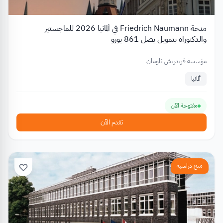
منحة Friedrich Naumann في ألمانيا 2026 للماجستير
والدكتوراه بتمويل يصل 861 يورو
مؤسسة فريدريش ناومان
ألمانيا
مفتوحة الآن
تقدم الآن
منح دراسية