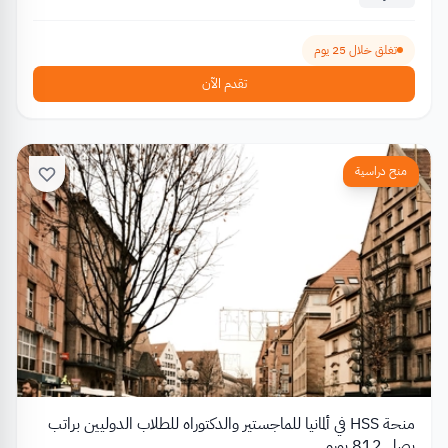
تغلق خلال 25 يوم
تقدم الآن
منح دراسية
منحة HSS في ألمانيا للماجستير والدكتوراه للطلاب الدوليين براتب
يصل 812 يورو