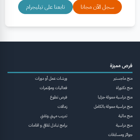
سجل الآن مجانا
تابعنا على تيليجرام
فرص مميزة
منح ماجستير
ورشات عمل أو دورات
منح دكتوراة
فعاليات ومؤتمرات
منح دراسية ممولة جزئيا
فرص تطوع
منح دراسية ممولة بالكامل
زمالات
منح مالية
تدريب مهني وتقني
منح دراسية
برامج تبادل ثقافي و اقامات
جوائز ومسابقات