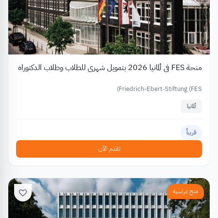
منحة FES في ألمانيا 2026 بتمويل شهري للطلاب وطلاب الدكتوراه
Friedrich-Ebert-Stiftung (FES)
ألمانيا
قريباً
تقدم الآن
منح دراسية