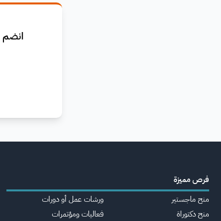
انضم ا
فرص مميزة
منح ماجستير
ورشات عمل أو دورات
منح دكتوراة
فعاليات ومؤتمرات