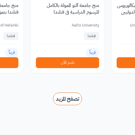
بكالوريوس
منح جامعة آلتو الممولة بالكامل
منح جامعة 
الدوليين
للرسوم الدراسية في فنلندا
فنلندا بتمو
 of Helsinki
Aalto University
Uni
فنلندا
فنلندا
قريباً
قريباً
تقدم الآن
تصفح المزيد