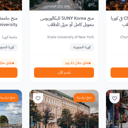
منح Chungkang College في كوريا
منح SUNY Korea للبكالوريوس
لاب
بتمويل كامل أو جزئي للطلاب
الدوليين 2027
كامل أو جز
2027
Chun
State University of New York
جامعة كوريا
كوريا-الجنوبية
كوريا-الجنوب
تغلق خلال 21 يوم
تغلق خلال 24 ي
تقدم الآن
منح دراسية
منح دراسية