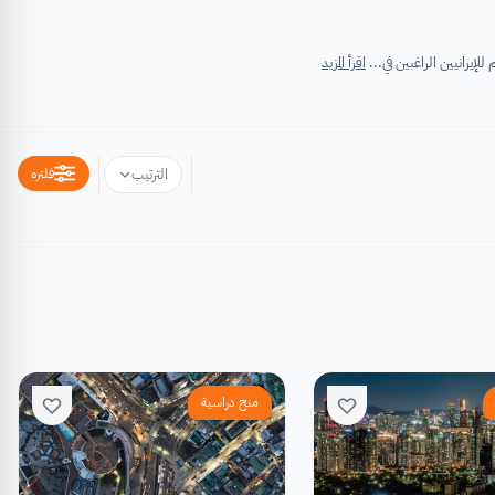
اقرأ المزيد
فلتره
الترتيب
منح دراسية