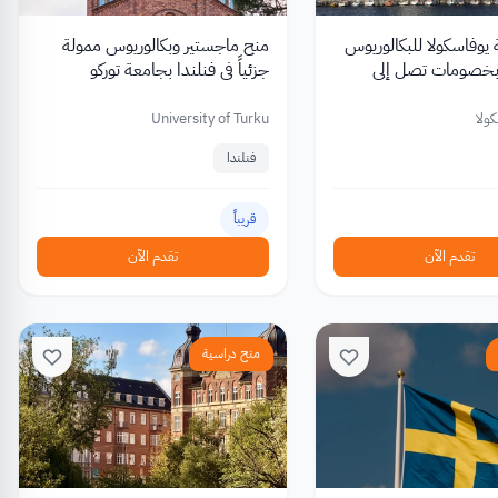
يوفاسكولا للبكالوريوس
منح ماجستير وبكالوريوس ممولة
 بخصومات تصل إلى
جزئياً في فنلندا بجامعة توركو
ولا
University of Turku
فنلندا
قريباً
تقدم الآن
تقدم الآن
منح دراسية