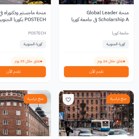
منحة Global Leader
منحة ماجستير ودكتوراه ف
Scholarship A في جامعة كوريا
POSTECH بكوريا الجنوبية 2027
بإعفاء كامل من الرسوم 2027
جامعة كوريا
POSTECH
كوريا-الجنوبية
كوريا-الجنوبية
تغلق خلال 24 يوم
تغلق خلال 35 يوم
تقدم الآن
تقدم الآن
منح دراسية
منح دراسية