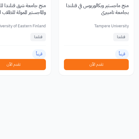
منح ماجستير وبكالوريوس في فنلندا
منح جامعة شرق فنلندا لل
بجامعة تامبيري
والماجستير الممولة للطلاب 
versity of Eastern Finland
Tampere University
فنلندا
فنلندا
قريباً
قريباً
تقدم الآن
تقدم الآن