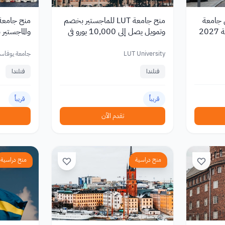
ي جامعة
منح جامعة LUT للماجستير بخصم
منح جامعة 
وتمويل يصل إلى 10,000 يورو في
والماجستير
فنلندا 2027
6,000 يورو
LUT University
جامعة يوفاسك
فنلندا
فنلندا
قريباً
قريباً
تقدم الآن
منح دراسية
منح دراسية