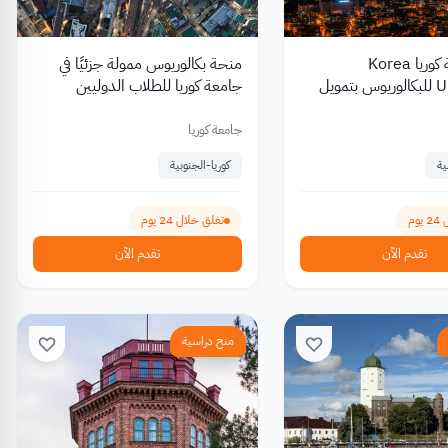
منح جامعة كوريا Korea
منحة بكالوريوس ممولة جزئيًا في
University للبكالوريوس بتمويل
جامعة كوريا للطلاب الدوليين
ئي للطلاب الدوليين
جامعة كوريا
ية
كوريا-الجنوبية
وم
تغلق خلال 24 يوم
تقدم الآن
تقدم الآن
منح دراسية