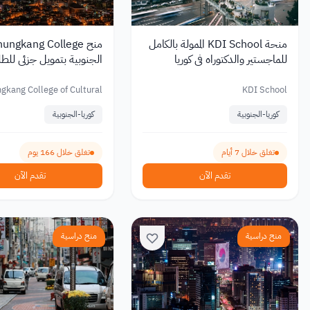
منحة KDI School الممولة بالكامل
للماجستير والدكتوراه في كوريا
الجنوبية بتمويل جزئي للط
الجنوبية 2027
الدوليين 2027
gkang College of Cultural
KDI School
Industries
كوريا-الجنوبية
كوريا-الجنوبية
تغلق خلال 7 أيام
تغلق خلال 166 يوم
تقدم الآن
تقدم الآن
منح دراسية
منح دراسية