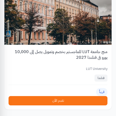
منح جامعة LUT للماجستير بخصم وتمويل يصل إلى 10,000
يورو في فنلندا 2027
LUT University
فنلندا
قريباً
تقدم الآن