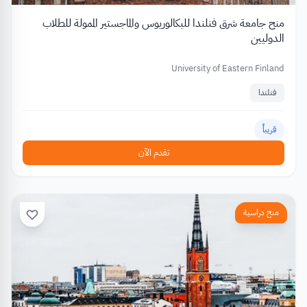
منح جامعة شرق فنلندا للبكالوريوس والماجستير الممولة للطلاب
الدوليين
University of Eastern Finland
فنلندا
قريباً
تقدم الآن
منح دراسية