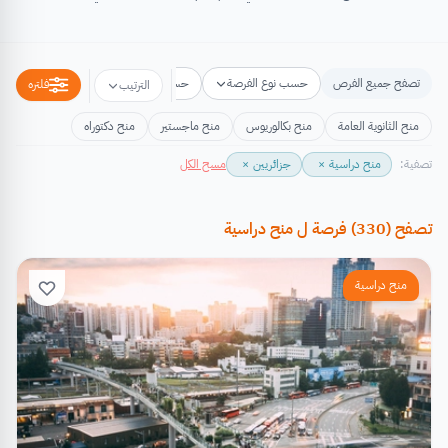
تصفح جميع الفرص
حسب نوع الفرصة
حسب مكان الفرصة
حسب التخص
فلتره
الترتيب
منح الثانوية العامة
منح بكالوريوس
منح ماجستير
منح دكتوراه
تصفية:
منح دراسية
×
جزائريين
×
مسح الكل
تصفح
(
330
)
فرصة
ل
منح دراسية
منح دراسية