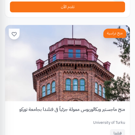
تقدم الآن
منح دراسية
منح ماجستير وبكالوريوس ممولة جزئياً في فنلندا بجامعة توركو
University of Turku
فنلندا