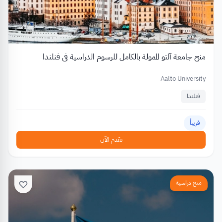
منح جامعة آلتو الممولة بالكامل للرسوم الدراسية في فنلندا
Aalto University
فنلندا
قريباً
تقدم الآن
منح دراسية