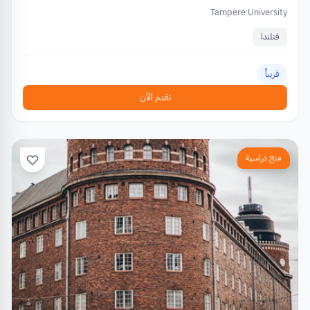
Tampere University
فنلندا
قريباً
تقدم الآن
منح دراسية