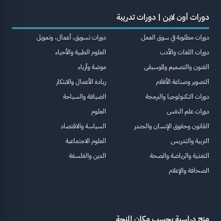
دورات أون لاين | دورات تدريبة
دورات مطلوبة في سوق العمل
دورات تسويق، أعمال، وتمويل
دورات اللغات والأدب
العلوم الطبية والأحياء
الفنون والتصميم والموسيقى
موضة وأزياء
التصوير وصناعة الأفلام
ريادة الأعمال والابتكار
دورات التكنولوجيا والبرمجة
الضيافة والسياحة
دورات علم النفس
العلوم
القانون وحقوق الإنسان والجندر
السياسة والاقتصاد
التربية والتدريس
العلوم الاجتماعية
التغذية والرياضة والصحة
الدين والفلسفة
الصحافة والإعلام
منح دراسية بحسب مكان المنحة