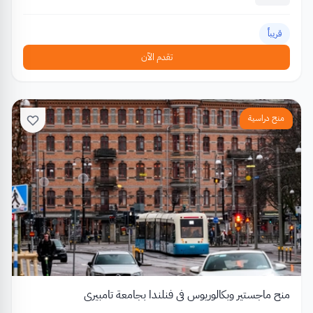
قريباً
تقدم الآن
منح دراسية
منح ماجستير وبكالوريوس في فنلندا بجامعة تامبيري