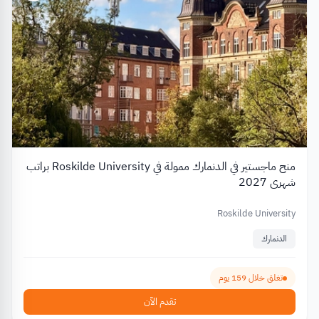
منح ماجستير في الدنمارك ممولة في Roskilde University براتب
شهري 2027
Roskilde University
الدنمارك
تغلق خلال 159 يوم
تقدم الآن