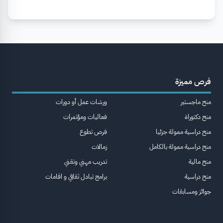
فرص مميزة
منح ماجستير
ورشات عمل أو دورات
منح دكتوراة
فعاليات ومؤتمرات
منح دراسية ممولة جزئيا
فرص تطوع
منح دراسية ممولة بالكامل
زمالات
منح مالية
تدريب مهني وتقني
منح دراسية
برامج تبادل ثقافي و اقامات
جوائز ومسابقات