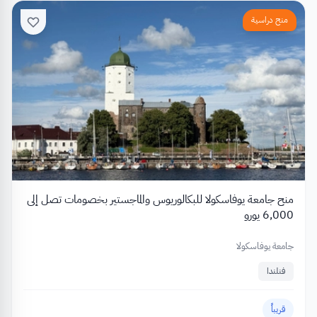
منح دراسية
منح جامعة يوفاسكولا للبكالوريوس والماجستير بخصومات تصل إلى
6,000 يورو
جامعة يوفاسكولا
فنلندا
قريباً