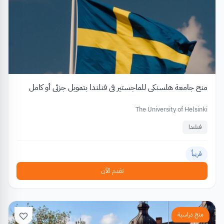
منح جامعة هلسنكي للماجستير في فنلندا بتمويل جزئي أو كامل
The University of Helsinki
فنلندا
قريباً
تقدم الآن
منح دراسية