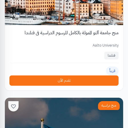
منح جامعة آلتو الممولة بالكامل للرسوم الدراسية في فنلندا
Aalto University
فنلندا
قريباً
تقدم الآن
منح دراسية