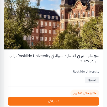
منح ماجستير في الدنمارك ممولة في Roskilde University براتب
شهري 2027
Roskilde University
الدنمارك
تغلق خلال 162 يوم
تقدم الآن