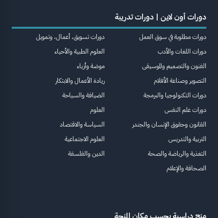
دورات أون لاين | دورات تدريبة
دورات مطلوبة في سوق العمل
دورات تسويق، أعمال، وتمويل
دورات اللغات والأدب
العلوم الطبية والأحياء
الفنون والتصميم والموسيقى
موضة وأزياء
التصوير وصناعة الأفلام
ريادة الأعمال والابتكار
دورات التكنولوجيا والبرمجة
الضيافة والسياحة
دورات علم النفس
العلوم
القانون وحقوق الإنسان والجندر
السياسة والاقتصاد
التربية والتدريس
العلوم الاجتماعية
التغذية والرياضة والصحة
الدين والفلسفة
الصحافة والإعلام
منح دراسية بحسب مكان المنحة