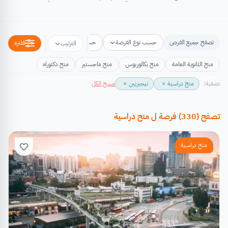
تصفح جميع الفرص
حسب نوع الفرصة
حسب مكان الفرصة
حسب التخص
فلتره
الترتيب
منح الثانوية العامة
منح بكالوريوس
منح ماجستير
منح دكتوراه
تصفية:
منح دراسية
×
نيجيريين
×
مسح الكل
تصفح
(
330
)
فرصة
ل
منح دراسية
منح دراسية