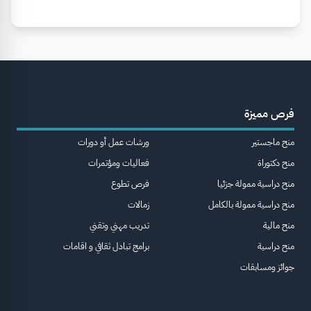
فرص مميزة
منح ماجستير
ورشات عمل أو دورات
منح دكتوراة
فعاليات ومؤتمرات
منح دراسية ممولة جزئيا
فرص تطوع
منح دراسية ممولة بالكامل
زمالات
منح مالية
تدريب مهني وتقني
منح دراسية
برامج تبادل ثقافي و اقامات
جوائز ومسابقات