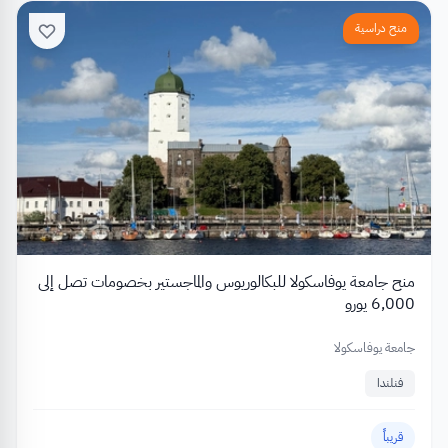
منح دراسية
منح جامعة يوفاسكولا للبكالوريوس والماجستير بخصومات تصل إلى
6,000 يورو
جامعة يوفاسكولا
فنلندا
قريباً