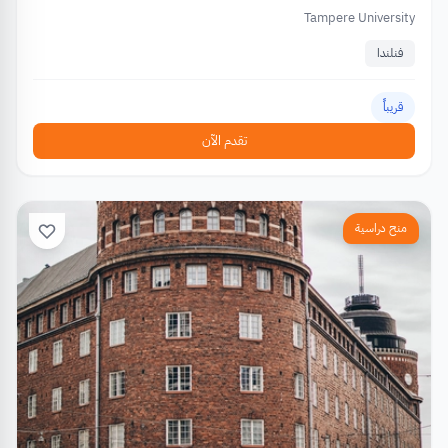
Tampere University
فنلندا
قريباً
تقدم الآن
منح دراسية