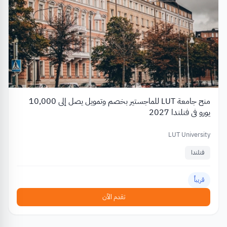
منح جامعة LUT للماجستير بخصم وتمويل يصل إلى 10,000
يورو في فنلندا 2027
LUT University
فنلندا
قريباً
تقدم الآن