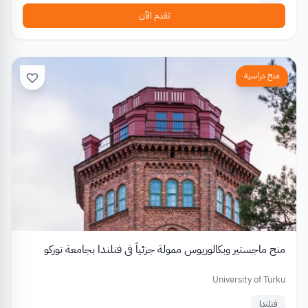
تقدم الآن
منح دراسية
منح ماجستير وبكالوريوس ممولة جزئياً في فنلندا بجامعة توركو
University of Turku
فنلندا