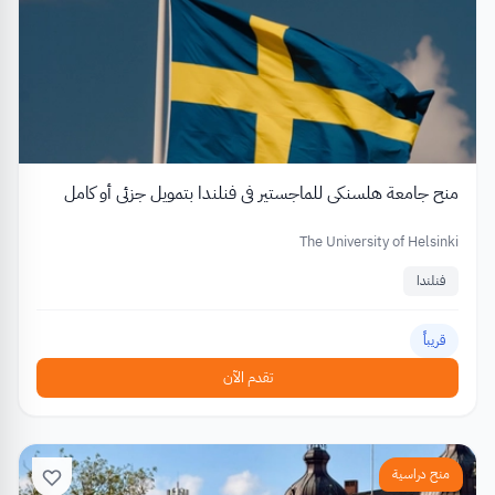
منح جامعة هلسنكي للماجستير في فنلندا بتمويل جزئي أو كامل
The University of Helsinki
فنلندا
قريباً
تقدم الآن
منح دراسية