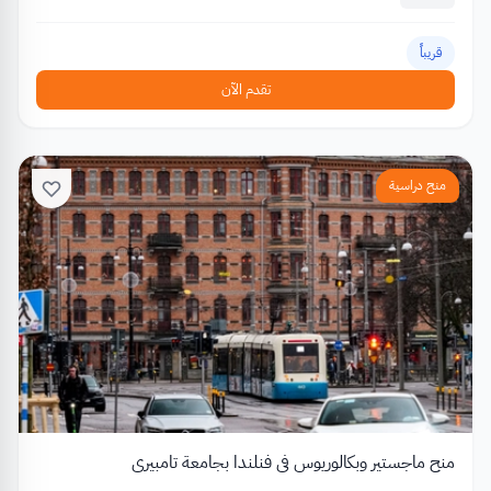
قريباً
تقدم الآن
منح دراسية
منح ماجستير وبكالوريوس في فنلندا بجامعة تامبيري