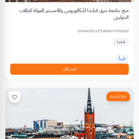
منح جامعة شرق فنلندا للبكالوريوس والماجستير الممولة للطلاب
الدوليين
University of Eastern Finland
فنلندا
قريباً
تقدم الآن
منح دراسية