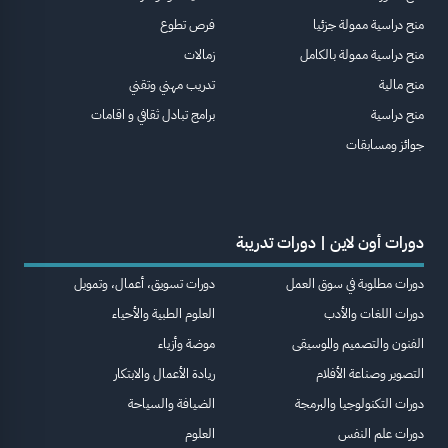
منح دراسية ممولة جزئيا
فرص تطوع
منح دراسية ممولة بالكامل
زمالات
منح مالية
تدريب مهني وتقني
منح دراسية
برامج تبادل ثقافي و اقامات
جوائز ومسابقات
دورات أون لاين | دورات تدريبة
دورات مطلوبة في سوق العمل
دورات تسويق، أعمال، وتمويل
دورات اللغات والأدب
العلوم الطبية والأحياء
الفنون والتصميم والموسيقى
موضة وأزياء
التصوير وصناعة الأفلام
ريادة الأعمال والابتكار
دورات التكنولوجيا والبرمجة
الضيافة والسياحة
دورات علم النفس
العلوم