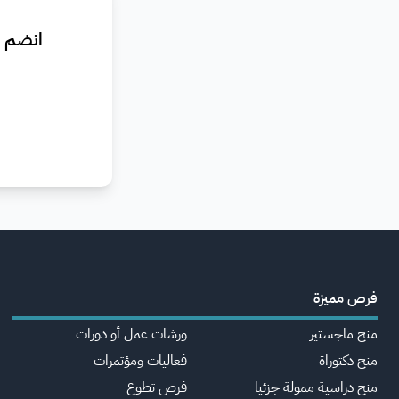
انضم ا
فرص مميزة
منح ماجستير
ورشات عمل أو دورات
منح دكتوراة
فعاليات ومؤتمرات
منح دراسية ممولة جزئيا
فرص تطوع