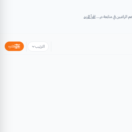
اقرأ المزيد
فلتره
الترتيب