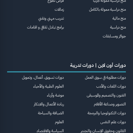
منح دراسية ممولة جزئيا
فرص تطوع
منح دراسية ممولة بالكامل
زمالات
منح مالية
تدريب مهني وتقني
منح دراسية
برامج تبادل ثقافي و اقامات
جوائز ومسابقات
دورات أون لاين | دورات تدريبة
دورات مطلوبة في سوق العمل
دورات تسويق، أعمال، وتمويل
دورات اللغات والأدب
العلوم الطبية والأحياء
الفنون والتصميم والموسيقى
موضة وأزياء
التصوير وصناعة الأفلام
ريادة الأعمال والابتكار
دورات التكنولوجيا والبرمجة
الضيافة والسياحة
دورات علم النفس
العلوم
القانون وحقوق الإنسان والجندر
السياسة والاقتصاد