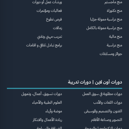
منح ماجستير
ورشات عمل أو دورات
منح دكتوراة
فعاليات ومؤتمرات
منح دراسية ممولة جزئيا
فرص تطوع
منح دراسية ممولة بالكامل
زمالات
منح مالية
تدريب مهني وتقني
منح دراسية
برامج تبادل ثقافي و اقامات
جوائز ومسابقات
دورات أون لاين | دورات تدريبة
دورات مطلوبة في سوق العمل
دورات تسويق، أعمال، وتمويل
دورات اللغات والأدب
العلوم الطبية والأحياء
الفنون والتصميم والموسيقى
موضة وأزياء
التصوير وصناعة الأفلام
ريادة الأعمال والابتكار
دورات التكنولوجيا والبرمجة
الضيافة والسياحة