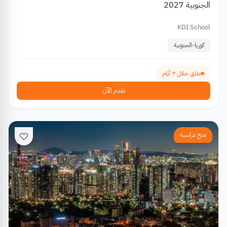
الجنوبية 2027
KDI School
كوريا-الجنوبية
تغلق خلال 7 أيام
تقدم الآن
منح دراسية