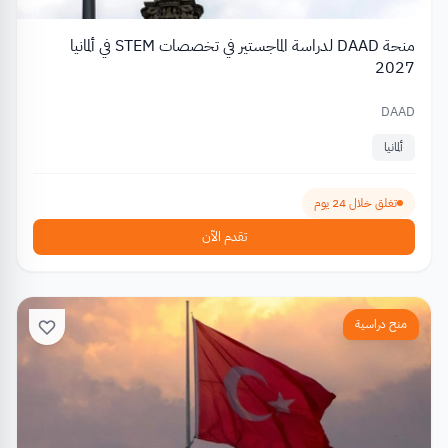
منحة DAAD لدراسة الماجستير في تخصصات STEM في ألمانيا
2027
DAAD
ألمانيا
تغلق خلال 24 يوم
تقدم الآن
منح دراسية