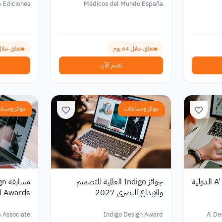
a Ediciones
Médicos del Mundo España
تغلق خلال 64 يوم
تغلق خلال 190 ي
تقدم الآن
جوائز ومسابقات
جوائز ومساب
مسابقة A' Design Award الدولية
جوائز Indigo العالمية للتصميم
مسا
والإبداع البصري 2027
ds
2026
s Associate
Indigo Design Award
A' De