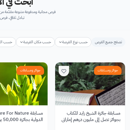
ابحث في آل
فرص مجانية ومدفوعة متنوعة مقدّمة من ك
تبادل ثقافي، فرص 
تصفح جميع الفرص
حسب نوع الفرصة
حسب مكان الفرصة
حسب ال
جوائز ومسابقات
جوائز ومسابقات
مسابقة جائزة الشيخ زايد للكتاب
مسابقة e For Nature
بجوائز تصل إلى مليون درهم إماراتي
الدول
2027
الطبيعة