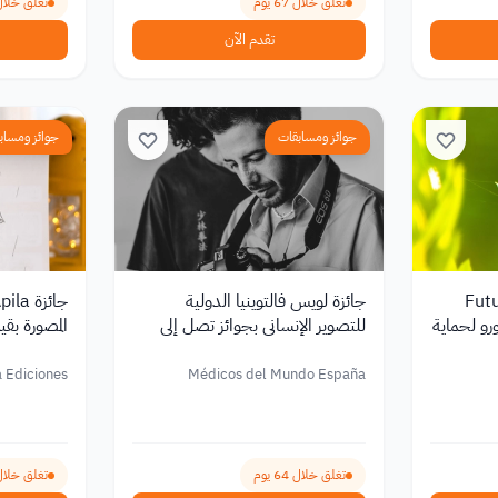
تغلق خلال 67 يوم
تغلق خلال 8 أي
تقدم الآن
جوائز ومسابقات
جوائز ومساب
Futur
جائزة لويس فالتوينيا الدولية
ية بجائزة 50,000 يورو لحماية
للتصوير الإنساني بجوائز تصل إلى
المصورة بقيمة 4,000 يور
12,000 يورو 2026
a Ediciones
Médicos del Mundo España
تغلق خلال 64 يوم
تغلق خلال 190 ي