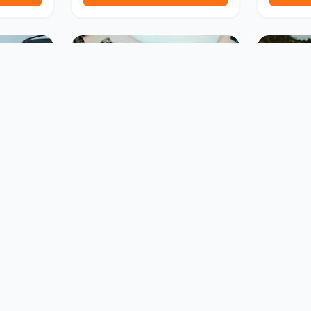
جوائز ومسابقات
جوائز ومساب
ئقية في
مسابقة دولية للأفلام القصيرة
دنمارك بجوائز تصل إلى 10,000
والطويلة في النرويج 2027
إلى 1,000 يورو
lm Freeway
Kristiansand International
Children’s Film Festival – BFF
النرويج
تغلق خلال 146 يوم
تغلق خلال 7 أي
تقدم الآن