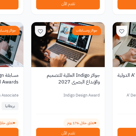
تقدم الآن
جوائز ومسابقات
جوائز ومساب
مسابقة A' Design Award الدولية
جوائز Indigo العالمية للتصميم
مسا
والإبداع البصري 2027
ds
2026
s Associate
Indigo Design Award
A' De
(IAA)
بريطانيا
تغلق خلال 176 يوم
تغلق خلال 120 ي
تقدم الآن