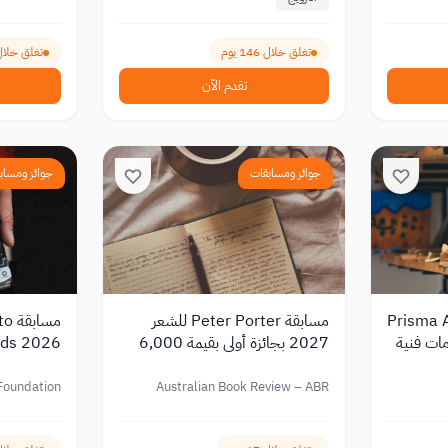
تغلق خلال 146 يوم
تغلق خلال 7 أي
تقدم الآن
جوائز ومسابقات
جوائز ومساب
Prisma Art
مسابقة Peter Porter للشعر
مسا
مات فنية
2027 بجائزة أولى بقيمة 6,000
دولار أسترالي
تتجاوز 80,000 دولار أسترالي
Foundation
Australian Book Review – ABR