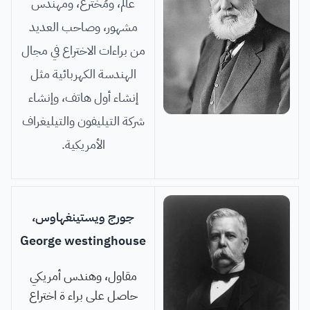
عالم، ومُخترع، ومهندس
مشهور، وصاحب العديد
من براءات الاختراع في مجال
الهندسة الكهربائية مثل
إنشاء أول هاتف، وإنشاء
شركة التيليفون والتيليغراف
الأمريكية.
جورج ويستينغهاوس،
George westinghouse
مقاول، وهندس أمريكي
حاصل على براء ة اختراع