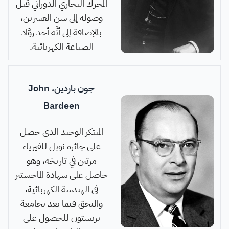
المحرك البخاري الدوراني قبل
وصوله إلى سن العشرين،
بالإضافة إلى أنَّه أحد روَّاد
الصناعة الكهربائية.
جون باردين، John
Bardeen
المبتكر الوحيد الذي حصل
على جائزة نوبل للفيزياء
مرتين في تاريخه، وهو
حاصل على شهادة الماجستير
في الهندسة الكهربائية،
والتحق فيما بعد بجامعة
برنستون للحصول على