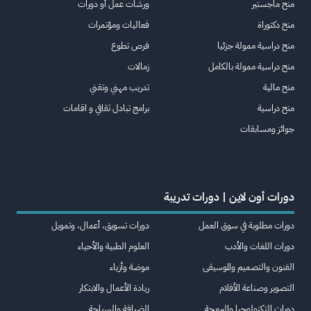
منح ماجستير
ورشات عمل أو دورات
منح دكتوراة
فعاليات ومؤتمرات
منح دراسية ممولة جزئيا
فرص تطوع
منح دراسية ممولة بالكامل
زمالات
منح مالية
تدريب مهني وتقني
منح دراسية
برامج تبادل ثقافي و اقامات
جوائز ومسابقات
دورات أون لاين | دورات تدريبة
دورات مطلوبة في سوق العمل
دورات تسويق، أعمال، وتمويل
دورات اللغات والأدب
العلوم الطبية والأحياء
الفنون والتصميم والموسيقى
موضة وأزياء
التصوير وصناعة الأفلام
ريادة الأعمال والابتكار
دورات التكنولوجيا والبرمجة
الضيافة والسياحة