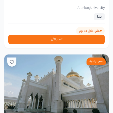
Altınbaş University
تركيا
تغلق خلال 84 يوم
تقدم الآن
منح دراسية