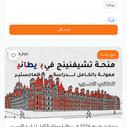
رومانيا
قريباً
تقدم الآن
منح دراسية
منحة تشيفنينج 2026 في بريطانيا ممولة بالكامل لدراسة الماجستير