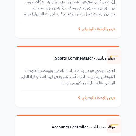
إنَّ أفضل كاتب منح هو الشخص الذي تلجأ إليه الشركات حينما
تريد الإتيان بمحتوى إبداعي وجذاب يكتبه ويبرع في استخدام
جملتين أو ثلاث داخل النص بهدف جذب الجهات التمويلية تجاه
الاستثمار والتمويل لمشاريع الشركة.
عرض الوصف الوظيفي
معلق رياضي - Sports Commentator
المعلق الرياضي هو من يشد انتباه المشاهدين ويزودهم بالمعلومات
المشوقة ويزيد من حماسهم أثناء تشجيع فريقهم المفضل؛ لولا المعلق
الرياضي تفقد المباراة جزء كبير من الإثارة.
عرض الوصف الوظيفي
مراقب حسابات - Accounts Controller