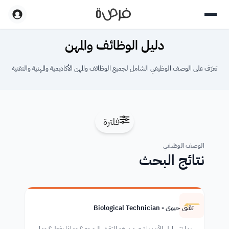
دليل الوظائف والمهن
تعرّف على الوصف الوظيفي الشامل لجميع الوظائف والمهن الأكاديمية والمهنية والتقنية
فلترة
الوصف الوظيفي
نتائج البحث
تقني حيوي - Biological Technician
ربما تتساءل الآن؛ يا ترى من هو التقني الحيوي؟ وماذا يفعل؟ وما