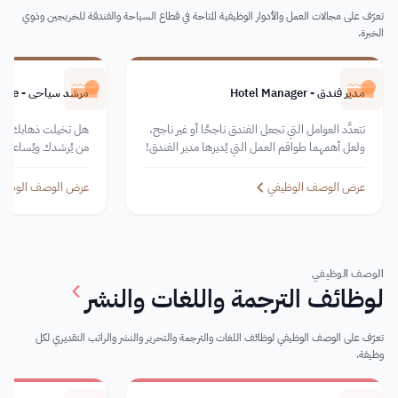
تعرّف على مجالات العمل والأدوار الوظيفية المتاحة في قطاع السياحة والفندقة للخريجين وذوي
الخبرة.
مدير فندق - Hotel Manager
مرشد سياحي - Tour Guide
تتعدَّد العوامل التي تجعل الفندق ناجحًا أو غير ناجح،
هل تخيلت ذهابك إلى ب
ولعل أهمهما طواقم العمل التي يُديرها مدير الفندق!
من يُرشدك ويُساعدك؟ ب
وبناءً عليه؛ على مدير الفندق أنْ يكون محفزًا، متأقلمًا،
سائحًا، تحتاج إلى من 
ومتعاطفًا، ومنظمًا، واجتماعيًا في عمله ممَّا يُساعد
السياحية في البلد.
عرض الوصف الوظيفي
عرض الوصف الوظيف
على نجاح إدراته للفندق.
الوصف الوظيفي
لوظائف الترجمة واللغات والنشر
تعرّف على الوصف الوظيفي لوظائف اللغات والترجمة والتحرير والنشر والراتب التقديري لكل
وظيفة.