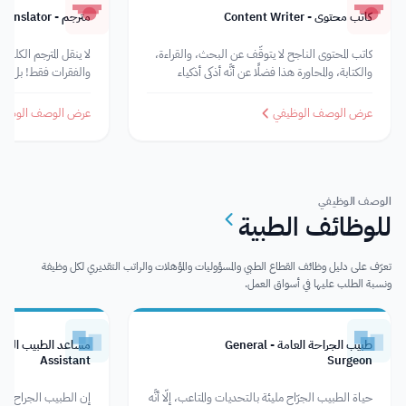
كاتب محتوى - Content Writer
مترجم - Translator
كاتب المحتوى الناجح لا يتوقَّف عن البحث، والقراءة،
لا ينقل المترجم الكلما
والكتابة، والمحاورة هذا فضلًا عن أنَّه أذكى أذكياء
والفقرات فقط! بل ينق
الإنترنت.
ومعتقدات، وأفكار م
لغة إلى أخرى. ولعل الم
عرض الوصف الوظيفي
عرض الوصف الوظيف
بشكل حيادي دون الت
التي قد
الوصف الوظيفي
للوظائف الطبية
تعرّف على دليل وظائف القطاع الطبي والمسؤوليات والمؤهلات والراتب التقديري لكل وظيفة
ونسبة الطلب عليها في أسواق العمل.
طبيب الجراحة العامة - General
Assistant
Surgeon
حياة الطبيب الجرّاح مليئة بالتحديات والمتاعب، إلَّا أنَّه
إن الطبيب الجراح و