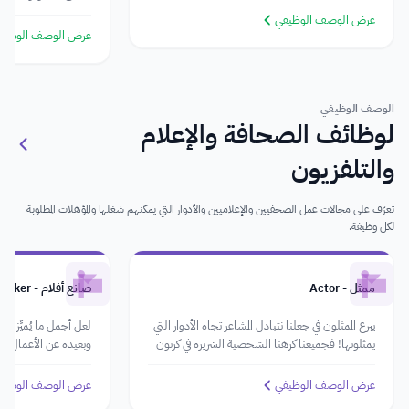
الإشراف على أعضاء فري
عرض الوصف الوظيفي
عرض الوصف الوظيف
الوصف الوظيفي
لوظائف الصحافة والإعلام
والتلفزيون
تعرّف على مجالات عمل الصحفيين والإعلاميين والأدوار التي يمكنهم شغلها والمؤهلات المطلوبة
لكل وظيفة.
ممثل - Actor
صانع أفلام - Filmmaker
يبرع الممثلون في جعلنا نتبادل المشاعر تجاه الأدوار التي
لعل أجمل ما يُميِّز مهنة
يمثلونها! فجميعنا كرهنا الشخصية الشريرة في كرتون
وبعيدة عن الأعمال الر
ما وتمنينا النهاية السعيدة لقصة حزينة لشخصية في
فيلم ما!
عرض الوصف الوظيفي
عرض الوصف الوظيف