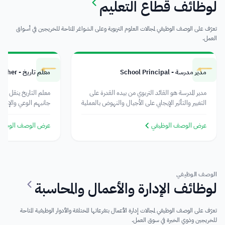
لوظائف قطاع التعليم
تعرّف على الوصف الوظيفي لمجالات العلوم التربوية وعلى الشواغر المتاحة للخريجين في أسواق
العمل.
مدير مدرسة - School Principal
معلم تاريخ - History Teacher
مدير المدرسة هو القائد التربوي من بيده القدرة على
معلم التاريخ ينقل أحد
التغيير والتأثير الإيجابي على الأجيال والنهوض بالعملية
جانبهم الوعي والإدرا
التعليمية.
فهمًا عميقًا.
عرض الوصف الوظيفي
عرض الوصف الوظيف
الوصف الوظيفي
لوظائف الإدارة والأعمال والمحاسبة
تعرّف على الوصف الوظيفي لمجالات إدارة الأعمال بتفرعاتها المختلفة والأدوار الوظيفية المتاحة
للخريجين وذوي الخبرة في سوق العمل.