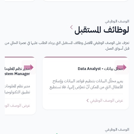
الوصف الوظيفي
لوظائف المستقبل
تعرّف على الوصف الوظيفي لأفضل وظائف المستقبل التي يزداد الطلب عليها في عصرنا الحالي من
قبل أسواق العمل.
محلل بيانات - Data Analyst
System Manager
يمهر محلِّل البيانات بتنظيم قواعد البيانات وإصلاح
الأعطال التي من الممكن أنْ تتعرَّض إليها، فلا تستطيع
تطبيق التكنولوجيا دا
الشركات الاستغناء عن محلل بياناتها بل
الإشراف على أعضاء فري
عرض الوصف الوظيفي
عرض الوصف الوظيف
الوصف الوظيفي