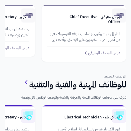
رئيس تنفيذي - Chief Executive
سكرتير - Secretary
Officer
يعتمد عمل موظفي الس
انظر إلى مارك زوكربيرغ صاحب موقع الفيسبوك، فهو
تنظيم وتصنيف البيانا
من أشهر المدراء التنفيذيين على الإطلاق. وأضف إلى
هذا فضلًا عن تنفيذ الم
جانبه ستيف جوبز مؤسِّس شركة Apple الشهيرة
السكرتير اللبق أنَّه من
عرض الوصف الوظيف
ومديرها التنفيذي كذلك. لذا، إنَّ مهمة الرئيس
ويُحسن استقبال الآخ
عرض الوصف الوظيفي
التنفيذي أشبه بلعبة الشطرنج عليه القيام بعض
الأوقات بحركات غير
الوصف الوظيفي
للوظائف المهنية والفنية والتقنية
تعرّف على مختلف الوظائف المهنية والحرفية والتقنية والوصف الوظيفي لكل وظيفة.
فني كهرباء - Electrical Technician
سكرتير - Secretary
فني الكهرباء هو من يُساعدنا في إصلاح الأجهزة
يعتمد عمل موظفي الس