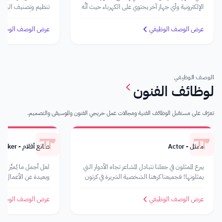
الإلكترونية وأي جهاز آخر يحتوي على الكهرباء حيث أنَّه
تنظيم وتصنيف البيانا
يستطيع فعل الكثير من الأمور التي لا نستطيع القيام
هذا فضلًا عن تنفيذ الم
بها مثل استخدام أجهزة القياس والتشخيص
السكرتير اللبق أنَّه من
عرض الوصف الوظيفي
عرض الوصف الوظيف
المتخصصة لتقييم أداء الأجهزة الكهربائية، والمزيد!
ويُحسن استقبال الآخ
الوصف الوظيفي
لوظائف الفنون
تعرّف على مستقبل الوظائف الفنية ومجالات عمل خريجي الفنون والموسيقى والتصميم.
ممثل - Actor
صانع أفلام - Filmmaker
يبرع الممثلون في جعلنا نتبادل المشاعر تجاه الأدوار التي
لعل أجمل ما يُميِّز مهنة
يمثلونها! فجميعنا كرهنا الشخصية الشريرة في كرتون
وبعيدة عن الأعمال الر
ما وتمنينا النهاية السعيدة لقصة حزينة لشخصية في
فيلم ما!
عرض الوصف الوظيفي
عرض الوصف الوظيف