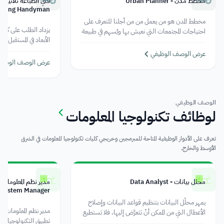
مخطط مدن - Urban Planner
inting Handyman
مخطط المدن هو من يعمل من من أجلنا للتعرف على
يزداد الطلب على كل م
احتياجات المجتمعات التي نعيش بها ويُسهم في طبيعة
الأبعاد في المستقبل ح
عمله المدنية إلى العثور على الحلول المُبتكرة التي تُحسِّن
الأبعاد مُستخدمة في ج
من جودة المرافق التي نستخدمها مثل المدارس
عرض الوصف الوظيفي
والجامعات.
عرض الوصف الوظيف
الوصف الوظيفي
لوظائف تكنولوجيا المعلومات
تعرف على الأدوار الوظيفية المتاحة للمبرمجين وخريجي كليات تكنولوجيا المعلومات في الشرق
الأوسط والخارج.
محلل بيانات - Data Analyst
System Manager
يمهر محلِّل البيانات بتنظيم قواعد البيانات وإصلاح
الأعطال التي من الممكن أنْ تتعرَّض إليها، فلا تستطيع
تطبيق التكنولوجيا دا
الشركات الاستغناء عن محلل بياناتها بل