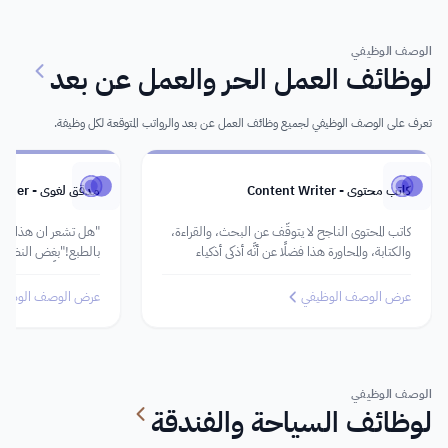
الوصف الوظيفي
لوظائف العمل الحر والعمل عن بعد
تعرف على الوصف الوظيفي لجميع وظائف العمل عن بعد والرواتب المتوقعة لكل وظيفة.
كاتب محتوى - Content Writer
مدقق لغوي - Proofreader
كاتب المحتوى الناجح لا يتوقَّف عن البحث، والقراءة،
"هل تشعر ان هذا ال
والكتابة، والمحاورة هذا فضلًا عن أنَّه أذكى أذكياء
بالطبع!"بغض النظر ع
الإنترنت.
السابقة إلَّا أنَّها ت
والآن، "هل تشعر أنّّ
عرض الوصف الوظيفي
عرض الوصف الوظيف
كان يفتقد الهمزات. و
الوصف الوظيفي
لوظائف السياحة والفندقة