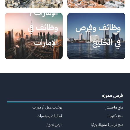
الإمارات |
وظائف وفرص
وظائف في
في الخليج
الإمارات
فرص مميزة
منح ماجستير
ورشات عمل أو دورات
منح دكتوراة
فعاليات ومؤتمرات
منح دراسية ممولة جزئيا
فرص تطوع