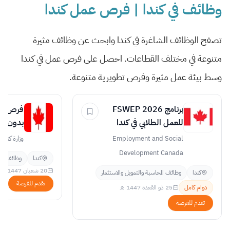
وظائف في كندا | فرص عمل كندا
تصفح الوظائف الشاغرة في كندا وابحث عن وظائف مثيرة
متنوعة في مختلف القطاعات. احصل على فرص عمل في كندا
وسط بيئة عمل مثيرة وفرص تطويرية متنوعة.
برنامج FSWEP 2026
فرص عمل
للعمل الطلابي في كندا
تصل 45$ في الساعة
Employment and Social
وزارة كندا
Development Canada
كندا
وظائف إدا
20 شعبان 1447 هـ
كندا
وظائف المحاسبة والتمويل والاستثمار
تقدم للفرصة
دوام كامل
25 ذو القعدة 1447 هـ
تقدم للفرصة