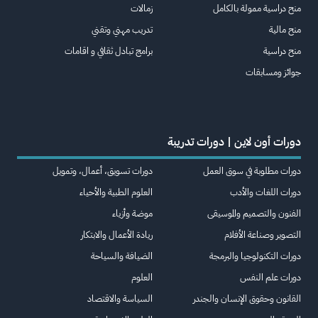
منح دراسية ممولة بالكامل
زمالات
منح مالية
تدريب مهني وتقني
منح دراسية
برامج تبادل ثقافي و اقامات
جوائز ومسابقات
دورات أون لاين | دورات تدريبة
دورات مطلوبة في سوق العمل
دورات تسويق، أعمال، وتمويل
دورات اللغات والأدب
العلوم الطبية والأحياء
الفنون والتصميم والموسيقى
موضة وأزياء
التصوير وصناعة الأفلام
ريادة الأعمال والابتكار
دورات التكنولوجيا والبرمجة
الضيافة والسياحة
دورات علم النفس
العلوم
القانون وحقوق الإنسان والجندر
السياسة والاقتصاد