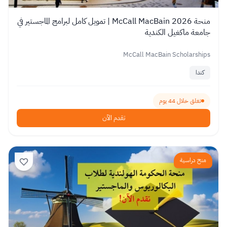
منحة 2026 McCall MacBain | تمويل كامل لبرامج الماجستير في
جامعة ماكغيل الكندية
McCall MacBain Scholarships
كندا
تغلق خلال 44 يوم
تقدم الآن
منح دراسية