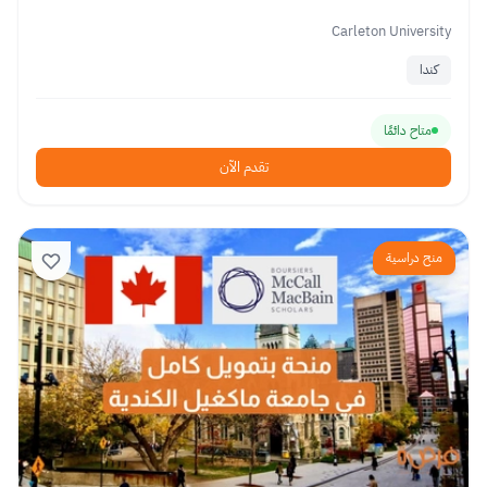
Carleton University
كندا
متاح دائمًا
تقدم الآن
منح دراسية