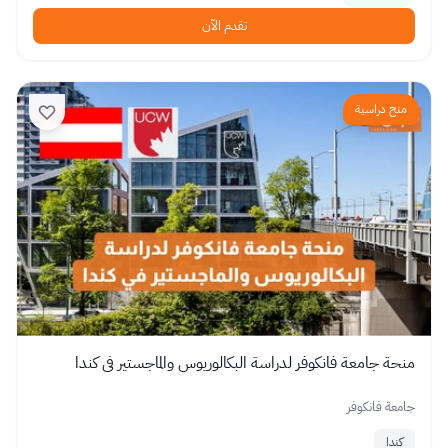
تقدم الآن
منح دراسية
منحة جامعة فانكوفر لدراسة البكالوريوس والماجستير في كندا
جامعة فانكوفر
كندا