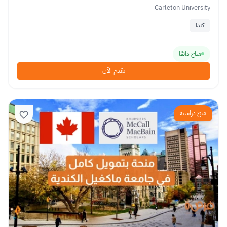
Carleton University
كندا
متاح دائمًا
تقدم الآن
منح دراسية