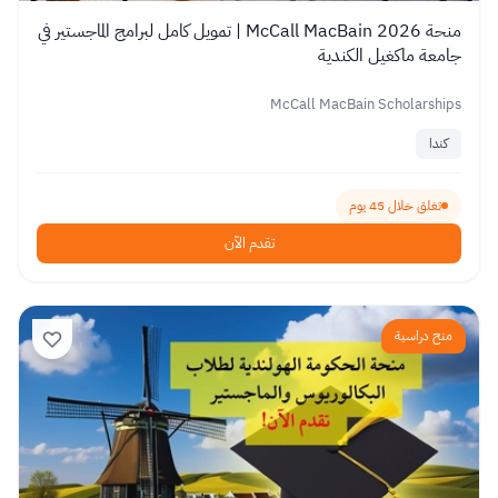
منحة 2026 McCall MacBain | تمويل كامل لبرامج الماجستير في
جامعة ماكغيل الكندية
McCall MacBain Scholarships
كندا
تغلق خلال 45 يوم
تقدم الآن
منح دراسية