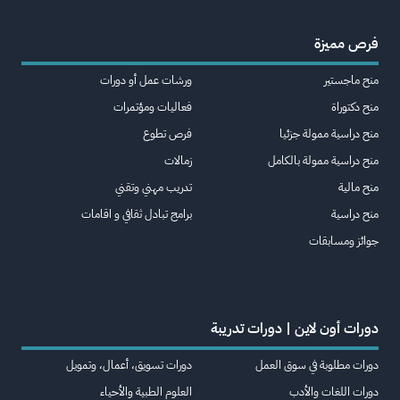
فرص مميزة
منح ماجستير
ورشات عمل أو دورات
منح دكتوراة
فعاليات ومؤتمرات
منح دراسية ممولة جزئيا
فرص تطوع
منح دراسية ممولة بالكامل
زمالات
منح مالية
تدريب مهني وتقني
منح دراسية
برامج تبادل ثقافي و اقامات
جوائز ومسابقات
دورات أون لاين | دورات تدريبة
دورات مطلوبة في سوق العمل
دورات تسويق، أعمال، وتمويل
دورات اللغات والأدب
العلوم الطبية والأحياء