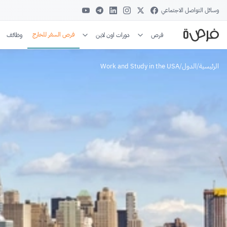
وسائل التواصل الاجتماعي
فرص السفر للخارج
فرص
دورات اون لاين
وظائف
الرئيسية
/
الدول
/
Work and Study in the USA