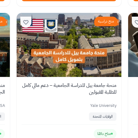
منح دراسية
من
منحة جامعة ييل للدراسة الجامعية – دعم مالي كامل
للطلبة المقبولين
الج
USA
Yale University
الولايات المتحدة
ا
متاح دائمًا