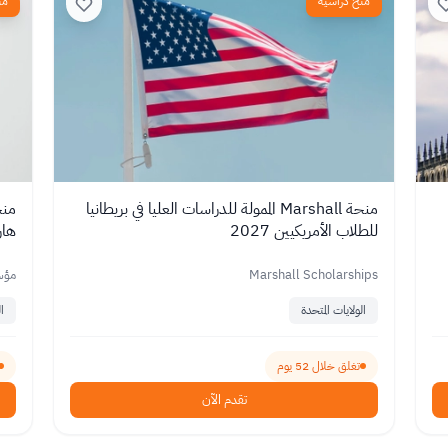
منح دراسية
من
منحة Marshall الممولة للدراسات العليا في بريطانيا
منح
للطلاب الأمريكيين 2027
هارفا
Marshall Scholarships
مؤس
الولايات المتحدة
ا
تغلق خلال 52 يوم
تقدم الآن