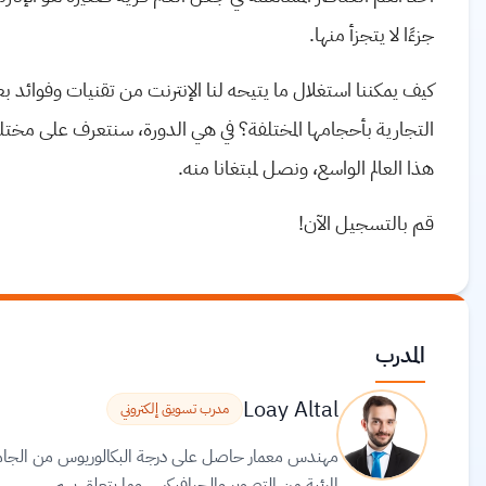
جزءًا لا يتجزأ منها.
كيف يمكننا استغلال ما يتيحه لنا الإنترنت من تقنيات وفوائد 
التجارية بأحجامها المختلفة؟ في هي الدورة، سنتعرف على مختلف
هذا العالم الواسع، ونصل لمبتغانا منه.
قم بالتسجيل الآن!
المدرب
Loay Altal
مدرب تسويق إلكتروني
مهندس معمار حاصل على درجة البكالوريوس من الجامعة ال
المرئية من التصوير والجرافيكس وما يتعلق بهم.