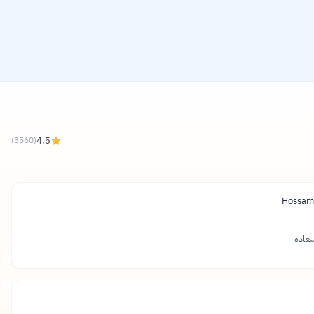
4.5
)
3560
(
Hossam
سعاده