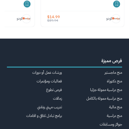
$
14.99
كودو
كودو
$
89.94
فرص مميزة
منح ماجستير
ورشات عمل أو دورات
منح دكتوراة
فعاليات ومؤتمرات
منح دراسية ممولة جزئيا
فرص تطوع
منح دراسية ممولة بالكامل
زمالات
منح مالية
تدريب مهني وتقني
منح دراسية
برامج تبادل ثقافي و اقامات
جوائز ومسابقات