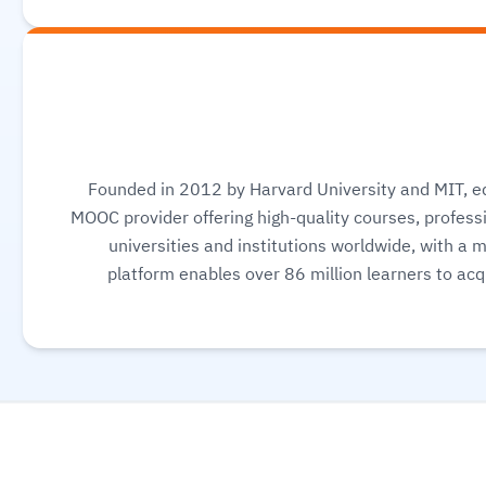
Founded in 2012 by Harvard University and MIT, ed
MOOC provider offering high-quality courses, professi
universities and institutions worldwide, with a 
platform enables over 86 million learners to acqu
science, AI, and business, allowing them to audit cou