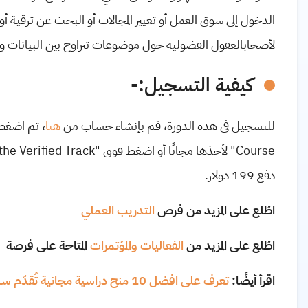
الدخول إلى سوق العمل أو تغيير المجالات أو البحث عن ترقية
لأصحابالعقول الفضولية حول موضوعات تتراوح بين البيانات وعلو
كيفية التسجيل:-
للتسجيل في هذه الدورة، قم بإنشاء حساب من
هنا
، ثم اضغط
Course
" لأخذها مجانًا أو اضغط فوق "
the Verified Track
دفع 199 دولار.
اطّلع على المزيد من فرص
التدريب العملي
اطّلع على المزيد من
الفعاليات والمؤتمرات
المتاحة على فرصة
اقرأ أيضًا:
تعرف على افضل 10 منح دراسية مجانية تُقدّم سنويا للطلاب الدوليين