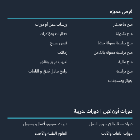
فرص مميزة
منح ماجستير
ورشات عمل أو دورات
منح دكتوراة
فعاليات ومؤتمرات
منح دراسية ممولة جزئيا
فرص تطوع
منح دراسية ممولة بالكامل
زمالات
منح مالية
تدريب مهني وتقني
منح دراسية
برامج تبادل ثقافي و اقامات
جوائز ومسابقات
دورات أون لاين | دورات تدريبة
دورات مطلوبة في سوق العمل
دورات تسويق، أعمال، وتمويل
دورات اللغات والأدب
العلوم الطبية والأحياء