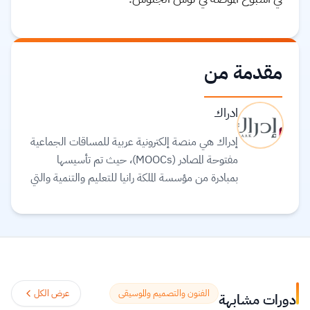
مقدمة من
ادراك
إدراك هي منصة إلكترونية عربية للمساقات الجماعية
مفتوحة المصادر (MOOCs)، حيث تم تأسيسها
بمبادرة من مؤسسة الملكة رانيا للتعليم والتنمية والتي
تحرص على بذل كافة الجهود للمساهمة في وضع
العالم العربي في مجال التربية والتعليم كونهما حجر
الأساس لتطور وازدهار الشعوب. تهدف إدراك إلى
توفير مساقات تعليمية عالية الجودة يقوم على تطوير
محتوياتها نخب من خبراء وأكاديمي العالم العربي
والعالم، بالإضافة إلى تقديم بعض المساقات العالمية
الفنون والتصميم والموسيقى
عرض الكل
دورات مشابهة
المترجمة للغة العربية وذلك تماشيًا مع إيمان الملكة