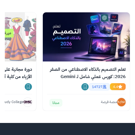
رانيا العبدالله بأهمية التعليم وما له من أثر في
تحسين نوعية حياة المجتمعات والدول والأفراد على
جميع المستويات.
اقرأ المزيد.
تعلم التصميم بالذكاء الاصطناعي من الصفر
دورة مجانية على ا
2026: كورس عملي شامل لـ Gemini
الأزياء من كلية أك
وChatGPT وClaude
14727
4.4
منصة فرصة
 Study College
مجانا