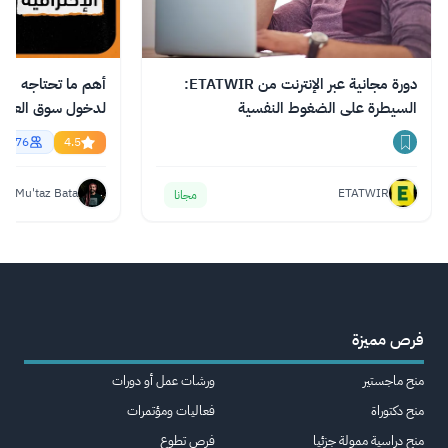
دورة مجانية عبر الإنترنت من ETATWIR:
أهم ما تحتاجه من ال
السيطرة على الضغوط النفسية
essional English
56776
4.5
Mu'taz Bata
ETATWIR
مجانا
فرص مميزة
منح ماجستير
ورشات عمل أو دورات
منح دكتوراة
فعاليات ومؤتمرات
منح دراسية ممولة جزئيا
فرص تطوع