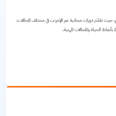
نية تضمّ ما يزيد على 8 ملايين متعلّم، حيث تقدّم دورات مجانية عبر الإنترنت في مختلف المجالات،
 بأنماط الحياة والمجالات المهنية.