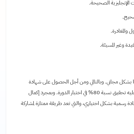
 الإنجليزية الصحيحة.
حيح.
 والمغادرة.
دة وغير المسيئة.
استها وإكمالها بشكل مجاني. وبالتالي ومن أجل الحصول على شهادة
الدورة، كي يصنف الدارس خريجاً من منصة Alison، سيكون عليه تحقيق نسبة 80% في اختبار الدورة. وبمجرد إكمال
 رسمية بشكل اختياري، والتي تعد طريقة ممتازة لمشاركة