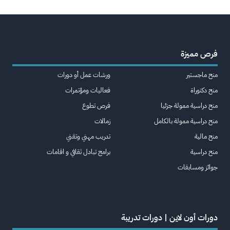
فرص مميزة
منح ماجستير
ورشات عمل أو دورات
منح دكتوراة
فعاليات ومؤتمرات
منح دراسية ممولة جزئيا
فرص تطوع
منح دراسية ممولة بالكامل
زمالات
منح مالية
تدريب مهني وتقني
منح دراسية
برامج تبادل ثقافي و اقامات
جوائز ومسابقات
دورات أون لاين | دورات تدريبة