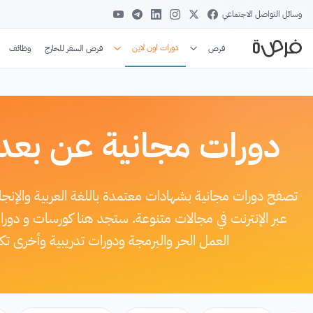
وسائل التواصل الاجتماعي
دورات اون لاين
فرص
فرص السفر للخارج
وظائف
دورات مجانية عن بعد
تصفح دورات مجانية بشهادات معتمدة باللغة العربية والإن
عبر الإنترنت في مجالات متنوعة. ستجد هنا كورسات و دور
العمل الحر والبرمجة ودورات تدريبية وأخرى ت