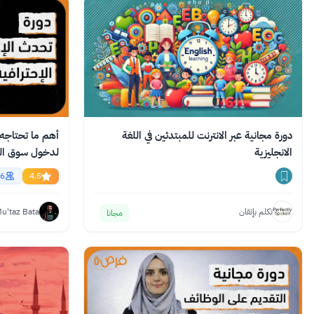
دورة مجانية عبر الانترنت للمبتدئين في اللغة
أهم ما تحتاجه م
الانجليزية
English
6
4.5
تكلم بإتقان
u'taz Bata
مجانا