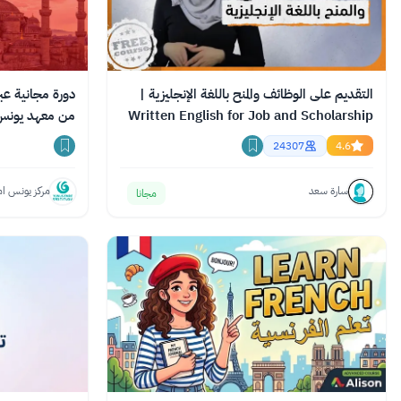
التقديم على الوظائف والمنح باللغة الإنجليزية |
دورة مجانية عبر 
Written English for Job and Scholarship
من معهد يونس
Applications
24307
4.6
سارة سعد
مركز يونس ام
مجانا