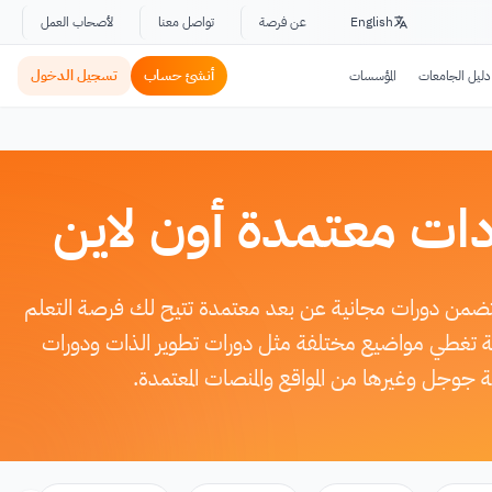
English
عن فرصة
تواصل معنا
لأصحاب العمل
أنشئ حساب
تسجيل الدخول
دليل الجامعات
المؤسسات
ات معتمدة أون لاين
تتضمن دورات مجانية عن بعد معتمدة تتيح لك فرصة التعلم
وعة تغطي مواضيع مختلفة مثل دورات تطوير الذات ودورات
جوجل وغيرها من المواقع والمنصات المعتمدة.