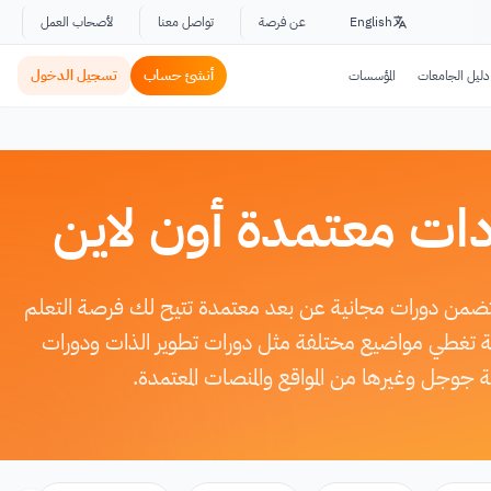
English
عن فرصة
تواصل معنا
لأصحاب العمل
أنشئ حساب
تسجيل الدخول
دليل الجامعات
المؤسسات
ات معتمدة أون لاين
تتضمن دورات مجانية عن بعد معتمدة تتيح لك فرصة التعلم
وعة تغطي مواضيع مختلفة مثل دورات تطوير الذات ودورات
جوجل وغيرها من المواقع والمنصات المعتمدة.