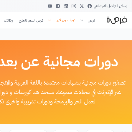
وسائل التواصل الاجتماعي
دورات اون لاين
فرص
فرص السفر للخارج
وظائف
دورات مجانية عن بعد
تصفح دورات مجانية بشهادات معتمدة باللغة العربية والإن
عبر الإنترنت في مجالات متنوعة. ستجد هنا كورسات و دور
العمل الحر والبرمجة ودورات تدريبية وأخرى ت